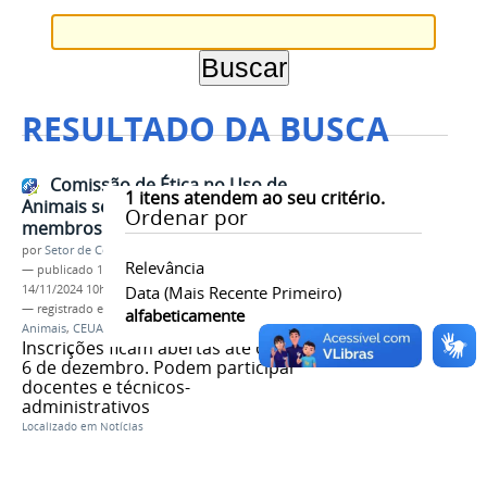
RESULTADO DA BUSCA
Comissão de Ética no Uso de
1
itens atendem ao seu critério.
Animais seleciona novos
Ordenar por
membros
por
Setor de Comunicação
Relevância
—
publicado
14/11/2024
—
última modificação
14/11/2024 10h04
Data (mais Recente Primeiro)
— registrado em:
Comissão de Ética no Uso de
alfabeticamente
Animais
,
CEUA
,
novos membros
Inscrições ficam abertas até o dia
6 de dezembro. Podem participar
docentes e técnicos-
administrativos
Localizado em
Notícias