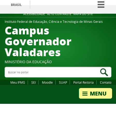
BRASIL
Simplifique!
ACESSIBILIDADE
ALTO CONTRASTE
MAPA DO SITE
Comunica BR
Instituto Federal de Educação, Ciência e Tecnologia de Minas Gerais
Campus
Participe
Governador
Acesso à informação
Valadares
Legislação
Canais
MINISTÉRIO DA EDUCAÇÃO
Buscar no portal
Bus
Meu IFMG
SEI
Moodle
SUAP
Portal Reitoria
Contato