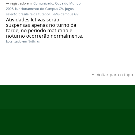
— registrado em:
Comunicado
,
Copa do Mundo
2026
,
funcionamento do Campus GV
,
jogos
,
seleção brasileira de futebol
,
IFMG Campus GV
Atividades letivas serão
suspensas apenas no turno da
tarde; no período matutino e
noturno ocorrerão normalmente.
Localizado em
Notícias
Voltar para o topo