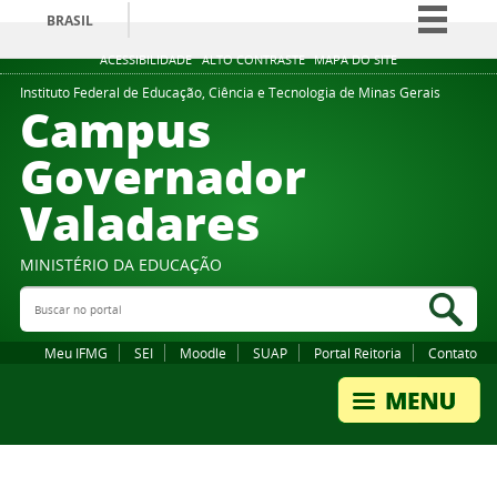
BRASIL
Simplifique!
ACESSIBILIDADE
ALTO CONTRASTE
MAPA DO SITE
Comunica BR
Instituto Federal de Educação, Ciência e Tecnologia de Minas Gerais
Campus
Participe
Governador
Acesso à informação
Valadares
Legislação
Canais
MINISTÉRIO DA EDUCAÇÃO
Buscar no portal
Bus
Meu IFMG
SEI
Moodle
SUAP
Portal Reitoria
Contato