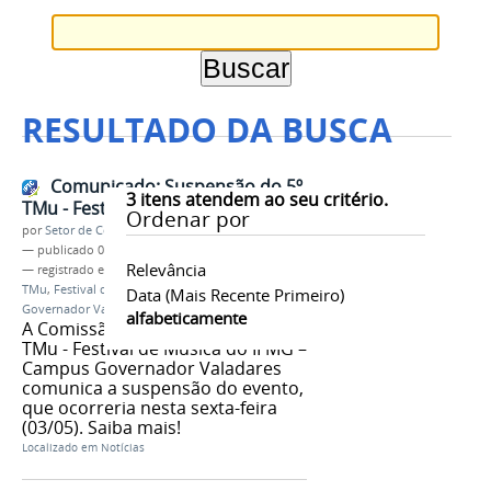
RESULTADO DA BUSCA
Comunicado: Suspensão do 5º
3
itens atendem ao seu critério.
TMu - Festival de Música
Ordenar por
por
Setor de Comunicação
—
publicado
02/05/2019
Relevância
— registrado em:
Comunicado
,
Suspensão
,
5º
TMu
,
Festival de Música
,
2019
,
IFMG
,
Campus
Data (mais Recente Primeiro)
Governador Valadares
alfabeticamente
A Comissão Organizadora do 5º
TMu - Festival de Música do IFMG –
Campus Governador Valadares
comunica a suspensão do evento,
que ocorreria nesta sexta-feira
(03/05). Saiba mais!
Localizado em
Notícias