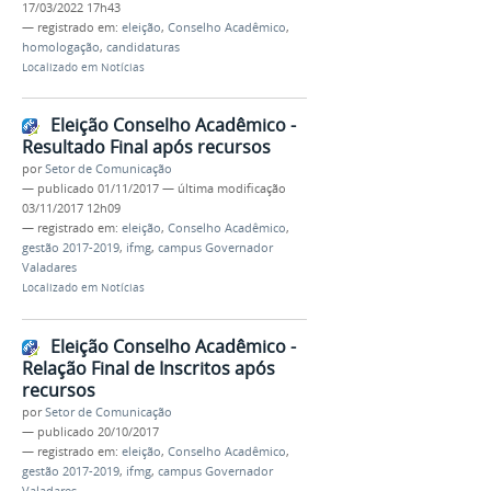
17/03/2022 17h43
— registrado em:
eleição
,
Conselho Acadêmico
,
homologação
,
candidaturas
Localizado em
Notícias
Eleição Conselho Acadêmico -
Resultado Final após recursos
por
Setor de Comunicação
—
publicado
01/11/2017
—
última modificação
03/11/2017 12h09
— registrado em:
eleição
,
Conselho Acadêmico
,
gestão 2017-2019
,
ifmg
,
campus Governador
Valadares
Localizado em
Notícias
Eleição Conselho Acadêmico -
Relação Final de Inscritos após
recursos
por
Setor de Comunicação
—
publicado
20/10/2017
— registrado em:
eleição
,
Conselho Acadêmico
,
gestão 2017-2019
,
ifmg
,
campus Governador