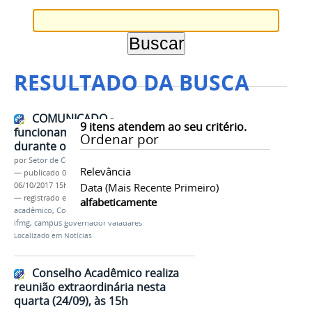
RESULTADO DA BUSCA
COMUNICADO -
9
itens atendem ao seu critério.
funcionamento do Campus
Ordenar por
durante o Recesso
por
Setor de Comunicação
Relevância
—
publicado
06/10/2017
—
última modificação
06/10/2017 15h27
Data (mais Recente Primeiro)
— registrado em:
recesso escolar
,
calendário
alfabeticamente
acadêmico
,
Conselho Acadêmico
,
outubro
,
2017
,
ifmg
,
campus governador valadares
Localizado em
Notícias
Conselho Acadêmico realiza
reunião extraordinária nesta
quarta (24/09), às 15h