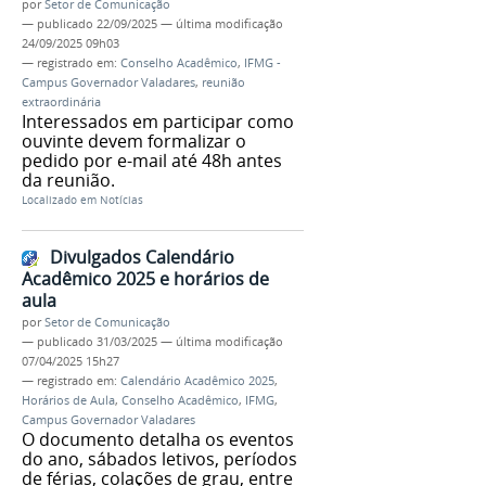
por
Setor de Comunicação
—
publicado
22/09/2025
—
última modificação
24/09/2025 09h03
— registrado em:
Conselho Acadêmico
,
IFMG -
Campus Governador Valadares
,
reunião
extraordinária
Interessados em participar como
ouvinte devem formalizar o
pedido por e-mail até 48h antes
da reunião.
Localizado em
Notícias
Divulgados Calendário
Acadêmico 2025 e horários de
aula
por
Setor de Comunicação
—
publicado
31/03/2025
—
última modificação
07/04/2025 15h27
— registrado em:
Calendário Acadêmico 2025
,
Horários de Aula
,
Conselho Acadêmico
,
IFMG
,
Campus Governador Valadares
O documento detalha os eventos
do ano, sábados letivos, períodos
de férias, colações de grau, entre