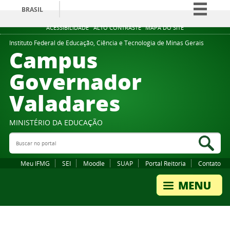
BRASIL
Simplifique!
ACESSIBILIDADE
ALTO CONTRASTE
MAPA DO SITE
Comunica BR
Instituto Federal de Educação, Ciência e Tecnologia de Minas Gerais
Campus
Participe
Governador
Acesso à informação
Valadares
Legislação
Canais
MINISTÉRIO DA EDUCAÇÃO
Buscar no portal
Bus
Meu IFMG
SEI
Moodle
SUAP
Portal Reitoria
Contato