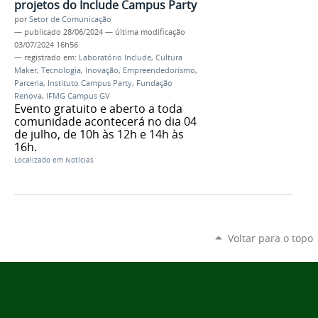
projetos do Include Campus Party
por
Setor de Comunicação
—
publicado
28/06/2024
—
última modificação
03/07/2024 16h56
— registrado em:
Laboratório Include
,
Cultura
Maker
,
Tecnologia
,
Inovação
,
Empreendedorismo
,
Parceria
,
Instituto Campus Party
,
Fundação
Renova
,
IFMG Campus GV
Evento gratuito e aberto a toda
comunidade acontecerá no dia 04
de julho, de 10h às 12h e 14h às
16h.
Localizado em
Notícias
Voltar para o topo