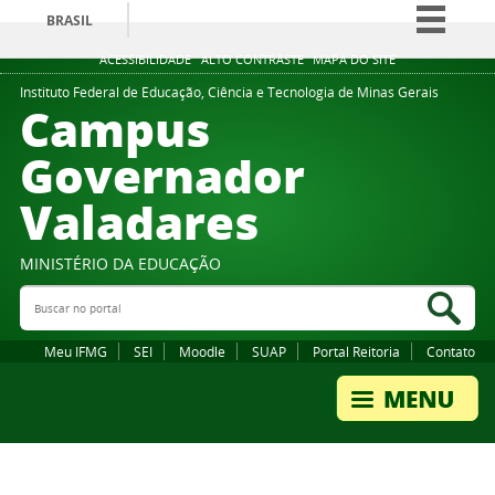
BRASIL
Simplifique!
ACESSIBILIDADE
ALTO CONTRASTE
MAPA DO SITE
Comunica BR
Instituto Federal de Educação, Ciência e Tecnologia de Minas Gerais
Campus
Participe
Governador
Acesso à informação
Valadares
Legislação
Canais
MINISTÉRIO DA EDUCAÇÃO
Buscar no portal
Bus
Meu IFMG
SEI
Moodle
SUAP
Portal Reitoria
Contato