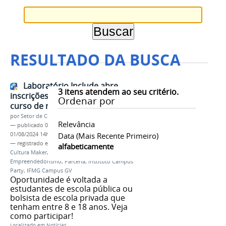
RESULTADO DA BUSCA
Laboratório Include abre
3
itens atendem ao seu critério.
inscrições para novas turmas do
Ordenar por
curso de robótica
por
Setor de Comunicação
Relevância
—
publicado
01/08/2024
—
última modificação
01/08/2024 14h59
Data (mais Recente Primeiro)
— registrado em:
inscrições
,
Laboratório Include
,
alfabeticamente
Cultura Maker
,
Tecnologia
,
Inovação
,
Empreendedorismo
,
Parceria
,
Instituto Campus
Party
,
IFMG Campus GV
Oportunidade é voltada a
estudantes de escola pública ou
bolsista de escola privada que
tenham entre 8 e 18 anos. Veja
como participar!
Localizado em
Notícias