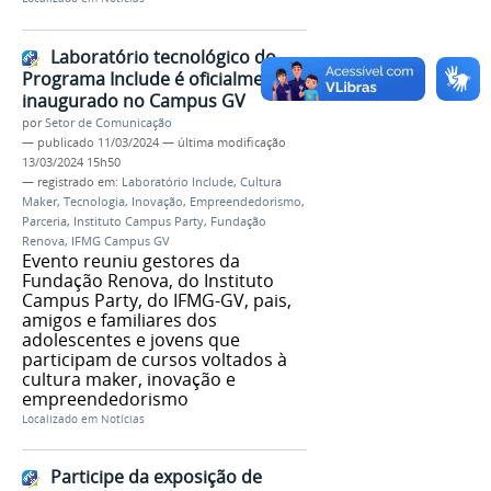
Laboratório tecnológico do
Programa Include é oficialmente
inaugurado no Campus GV
por
Setor de Comunicação
—
publicado
11/03/2024
—
última modificação
13/03/2024 15h50
— registrado em:
Laboratório Include
,
Cultura
Maker
,
Tecnologia
,
Inovação
,
Empreendedorismo
,
Parceria
,
Instituto Campus Party
,
Fundação
Renova
,
IFMG Campus GV
Evento reuniu gestores da
Fundação Renova, do Instituto
Campus Party, do IFMG-GV, pais,
amigos e familiares dos
adolescentes e jovens que
participam de cursos voltados à
cultura maker, inovação e
empreendedorismo
Localizado em
Notícias
Participe da exposição de