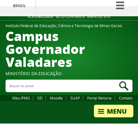
BRASIL
Simplifique!
ACESSIBILIDADE
ALTO CONTRASTE
MAPA DO SITE
Comunica BR
Instituto Federal de Educação, Ciência e Tecnologia de Minas Gerais
Campus
Participe
Governador
Acesso à informação
Valadares
Legislação
Canais
MINISTÉRIO DA EDUCAÇÃO
Buscar no portal
Bus
Meu IFMG
SEI
Moodle
SUAP
Portal Reitoria
Contato