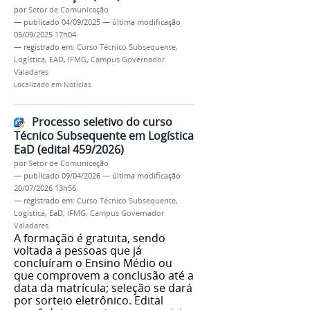
por
Setor de Comunicação
—
publicado
04/09/2025
—
última modificação
05/09/2025 17h04
— registrado em:
Curso Técnico Subsequente
,
Logística
,
EAD
,
IFMG
,
Campus Governador
Valadares
Localizado em
Notícias
Processo seletivo do curso
Técnico Subsequente em Logística
EaD (edital 459/2026)
por
Setor de Comunicação
—
publicado
09/04/2026
—
última modificação
20/07/2026 13h56
— registrado em:
Curso Técnico Subsequente
,
Logística
,
EaD
,
IFMG
,
Campus Governador
Valadares
A formação é gratuita, sendo
voltada a pessoas que já
concluíram o Ensino Médio ou
que comprovem a conclusão até a
data da matrícula; seleção se dará
por sorteio eletrônico. Edital