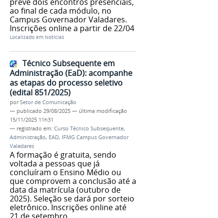
prevê dois encontros presenciais,
ao final de cada módulo, no
Campus Governador Valadares.
Inscrições online a partir de 22/04
Localizado em
Notícias
Técnico Subsequente em
Administração (EaD): acompanhe
as etapas do processo seletivo
(edital 851/2025)
por
Setor de Comunicação
—
publicado
29/08/2025
—
última modificação
15/11/2025 11h31
— registrado em:
Curso Técnico Subsequente
,
Administração
,
EAD
,
IFMG Campus Governador
Valadares
A formação é gratuita, sendo
voltada a pessoas que já
concluíram o Ensino Médio ou
que comprovem a conclusão até a
data da matrícula (outubro de
2025). Seleção se dará por sorteio
eletrônico. Inscrições online até
21 de setembro