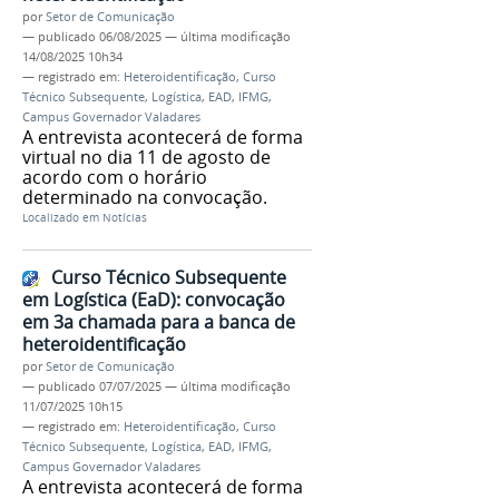
por
Setor de Comunicação
—
publicado
06/08/2025
—
última modificação
14/08/2025 10h34
— registrado em:
Heteroidentificação
,
Curso
Técnico Subsequente
,
Logística
,
EAD
,
IFMG
,
Campus Governador Valadares
A entrevista acontecerá de forma
virtual no dia 11 de agosto de
acordo com o horário
determinado na convocação.
Localizado em
Notícias
Curso Técnico Subsequente
em Logística (EaD): convocação
em 3a chamada para a banca de
heteroidentificação
por
Setor de Comunicação
—
publicado
07/07/2025
—
última modificação
11/07/2025 10h15
— registrado em:
Heteroidentificação
,
Curso
Técnico Subsequente
,
Logística
,
EAD
,
IFMG
,
Campus Governador Valadares
A entrevista acontecerá de forma