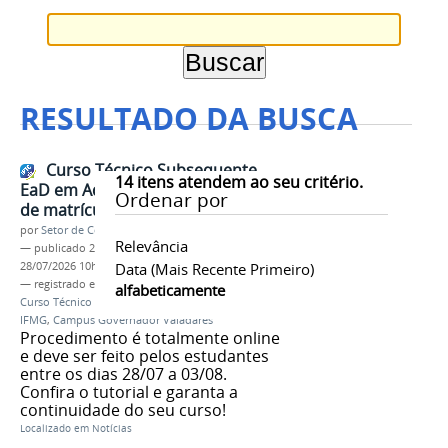
RESULTADO DA BUSCA
Curso Técnico Subsequente
14
itens atendem ao seu critério.
EaD em Administração: renovação
Ordenar por
de matrículas 2026.1
por
Setor de Comunicação
Relevância
—
publicado
28/07/2026
—
última modificação
28/07/2026 10h54
Data (mais Recente Primeiro)
— registrado em:
renovação de matrícula
,
2026.1
,
alfabeticamente
Curso Técnico Subsequente
,
Administração
,
EAD
,
IFMG
,
Campus Governador Valadares
Procedimento é totalmente online
e deve ser feito pelos estudantes
entre os dias 28/07 a 03/08.
Confira o tutorial e garanta a
continuidade do seu curso!
Localizado em
Notícias