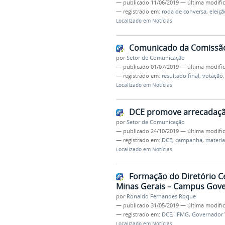
—
publicado
11/06/2019
—
última modifi
— registrado em:
roda de conversa
,
eleiçã
Localizado em
Notícias
Comunicado da Comissão E
por
Setor de Comunicação
—
publicado
01/07/2019
—
última modifi
— registrado em:
resultado final
,
votação
Localizado em
Notícias
DCE promove arrecadaçã
por
Setor de Comunicação
—
publicado
24/10/2019
—
última modifi
— registrado em:
DCE
,
campanha
,
materia
Localizado em
Notícias
Formação do Diretório Ce
Minas Gerais – Campus Gove
por
Ronaldo Fernandes Roque
—
publicado
31/05/2019
—
última modifi
— registrado em:
DCE
,
IFMG
,
Governador 
Localizado em
Notícias