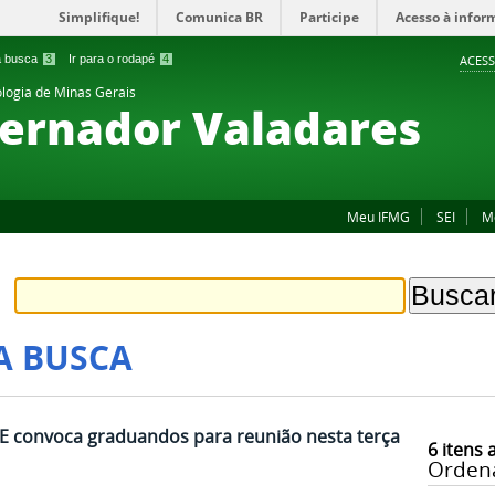
Simplifique!
Comunica BR
Participe
Acesso à infor
 a busca
3
Ir para o rodapé
4
ACESS
ologia de Minas Gerais
ernador Valadares
Meu IFMG
SEI
M
A BUSCA
CE convoca graduandos para reunião nesta terça
6
itens 
Orden