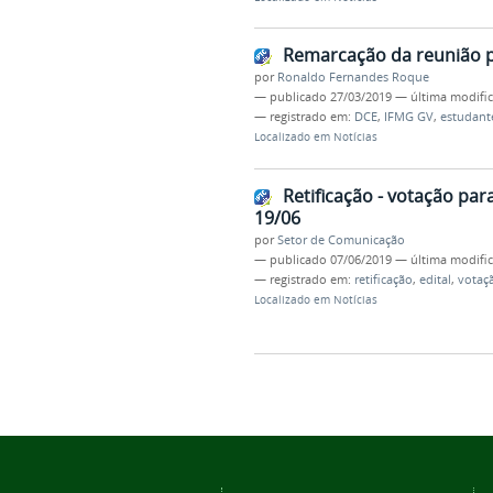
Remarcação da reunião 
por
Ronaldo Fernandes Roque
—
publicado
27/03/2019
—
última modifi
— registrado em:
DCE
,
IFMG GV
,
estudant
Localizado em
Notícias
Retificação - votação pa
19/06
por
Setor de Comunicação
—
publicado
07/06/2019
—
última modifi
— registrado em:
retificação
,
edital
,
votaç
Localizado em
Notícias