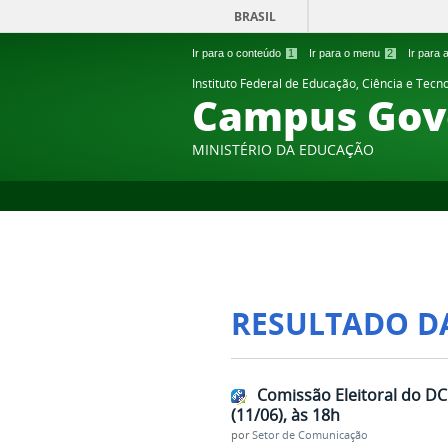
BRASIL
Ir para o conteúdo
1
Ir para o menu
2
Ir para
Instituto Federal de Educação, Ciência e Tecn
Campus Gov
MINISTÉRIO DA EDUCAÇÃO
RESULTADO D
Comissão Eleitoral do D
(11/06), às 18h
por
Setor de Comunicação