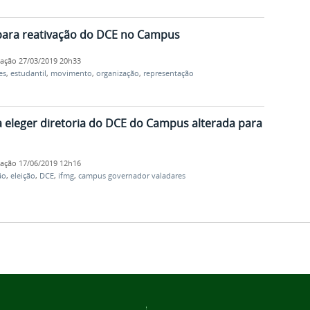
para reativação do DCE no Campus
cação
27/03/2019 20h33
es
,
estudantil
,
movimento
,
organização
,
representação
ra eleger diretoria do DCE do Campus alterada para
cação
17/06/2019 12h16
ão
,
eleição
,
DCE
,
ifmg
,
campus governador valadares