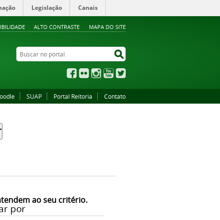
mação
Legislação
Canais
IBILIDADE
ALTO CONTRASTE
MAPA DO SITE
Buscar no portal
Buscar no portal
Facebook
Flickr
Instagram
YouTube
Twitter
oodle
SUAP
Portal Reitoria
Contato
atendem ao seu critério.
ar por