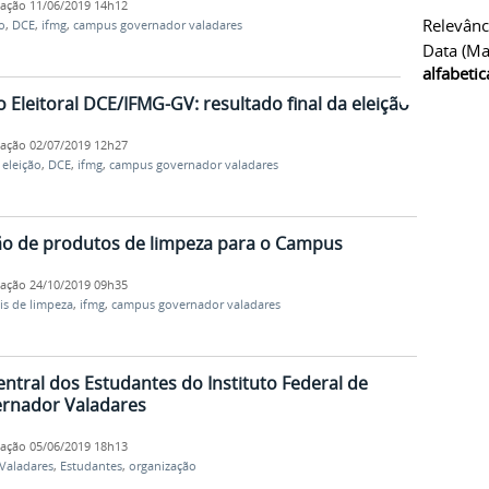
cação
11/06/2019 14h12
Relevânc
o
,
DCE
,
ifmg
,
campus governador valadares
Data (ma
alfabeti
leitoral DCE/IFMG-GV: resultado final da eleição
cação
02/07/2019 12h27
,
eleição
,
DCE
,
ifmg
,
campus governador valadares
o de produtos de limpeza para o Campus
cação
24/10/2019 09h35
is de limpeza
,
ifmg
,
campus governador valadares
ntral dos Estudantes do Instituto Federal de
rnador Valadares
cação
05/06/2019 18h13
Valadares
,
Estudantes
,
organização