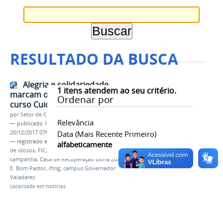
RESULTADO DA BUSCA
Alegria e solidariedade
1
itens atendem ao seu critério.
marcam o encerramento do
Ordenar por
curso Cuidador de Idosos
por
Setor de Comunicação
Relevância
—
publicado
18/12/2017
—
última modificação
20/12/2017 07h01
Data (mais Recente Primeiro)
— registrado em:
encerramento
,
curso cuidador
alfabeticamente
de idosos
,
FIC
,
CEPIP
,
projeto de extensão
,
campanha
,
Casa de Recuperação Dona Zulmira
,
E.
E. Bom Pastor
,
ifmg
,
campus Governador
Valadares
Localizado em
Notícias