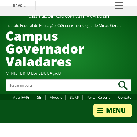
BRASIL
Simplifique!
ACESSIBILIDADE
ALTO CONTRASTE
MAPA DO SITE
Comunica BR
Instituto Federal de Educação, Ciência e Tecnologia de Minas Gerais
Campus
Participe
Governador
Acesso à informação
Valadares
Legislação
Canais
MINISTÉRIO DA EDUCAÇÃO
Buscar no portal
Bus
Meu IFMG
SEI
Moodle
SUAP
Portal Reitoria
Contato