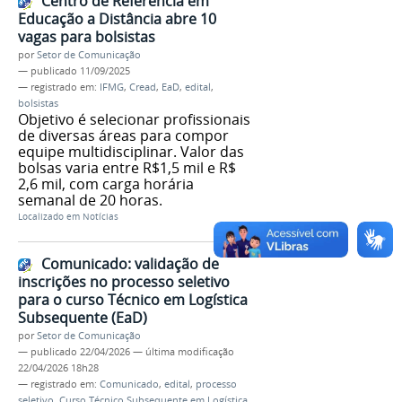
Centro de Referência em
Educação a Distância abre 10
vagas para bolsistas
por
Setor de Comunicação
—
publicado
11/09/2025
— registrado em:
IFMG
,
Cread
,
EaD
,
edital
,
bolsistas
Objetivo é selecionar profissionais
de diversas áreas para compor
equipe multidisciplinar. Valor das
bolsas varia entre R$1,5 mil e R$
2,6 mil, com carga horária
semanal de 20 horas.
Localizado em
Notícias
Comunicado: validação de
inscrições no processo seletivo
para o curso Técnico em Logística
Subsequente (EaD)
por
Setor de Comunicação
—
publicado
22/04/2026
—
última modificação
22/04/2026 18h28
— registrado em:
Comunicado
,
edital
,
processo
seletivo
,
Curso Técnico Subsequente em Logística
,