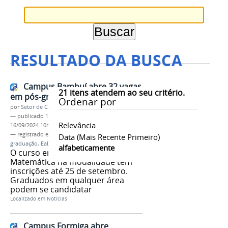
RESULTADO DA BUSCA
Campus Bambuí abre 32 vagas
21
itens atendem ao seu critério.
em pós-graduação EaD
Ordenar por
por
Setor de Comunicação
—
publicado
16/09/2024
—
última modificação
Relevância
16/09/2024 10h15
— registrado em:
Campus Bambuí
,
Pós-
Data (mais Recente Primeiro)
graduação
,
EaD
,
Ensino de Ciências e Matemática
alfabeticamente
O curso em Ensino de Ciências e
Matemática na modalidade tem
inscrições até 25 de setembro.
Graduados em qualquer área
podem se candidatar
Localizado em
Notícias
Campus Formiga abre