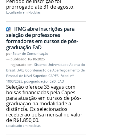
Período de inscrição foi
prorrogado até 31 de agosto.
Localizado em
Notícias
IFMG abre inscrições para
seleção de professores
formadores em cursos de pós-
graduação EaD
por
Setor de Comunicação
—
publicado
16/10/2025
— registrado em:
Sistema Universidade Aberta do
Brasil
,
UAB
,
Coordenação de Aperfeiçoamento de
Pessoal de Nível Superior
,
CAPES
,
Edital nº
1003/2025
,
pós-graduação
,
EaD
,
EAD
Seleção oferece 33 vagas com
bolsas financiadas pela Capes
para atuação em cursos de pós-
graduação na modalidade a
distância. Os selecionados
receberão bolsa mensal no valor
de R$1.850,00.
Localizado em
Notícias