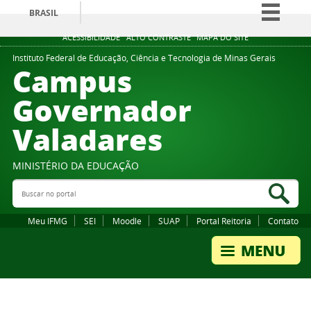
BRASIL
Simplifique!
ACESSIBILIDADE
ALTO CONTRASTE
MAPA DO SITE
Comunica BR
Instituto Federal de Educação, Ciência e Tecnologia de Minas Gerais
Campus
Participe
Governador
Acesso à informação
Valadares
Legislação
Canais
MINISTÉRIO DA EDUCAÇÃO
Buscar no portal
Bus
Meu IFMG
SEI
Moodle
SUAP
Portal Reitoria
Contato