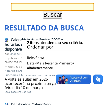
RESULTADO DA BUSCA
Calendário Acadêmico 2026 e
2
itens atendem ao seu critério.
horários de aula já estão
Ordenar por
disponíveis
por
Setor de Comunicação
Relevância
—
publicado
09/03/2026
—
última modificação
09/03/2026 15h27
Data (mais Recente Primeiro)
— registrado em:
Calendário Acadêmico 2026
,
alfabeticamente
Horários de Aula
,
Cursos Técnicos
,
Cursos
Superiores
,
IFMG Campus Governador Valadares
A volta às aulas em 2026
acontecerá na próxima terça-
feira, dia 10 de março
Localizado em
Notícias
Divulgados Calendário