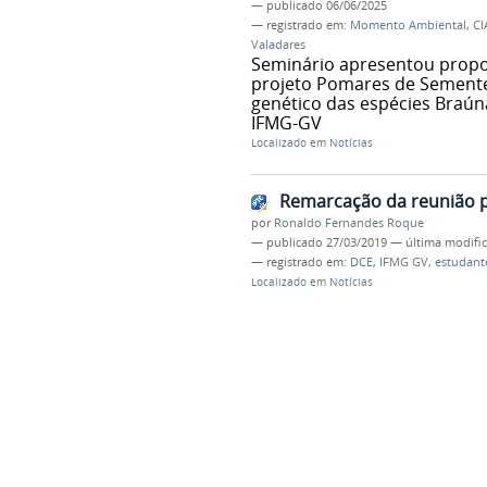
—
publicado
06/06/2025
— registrado em:
Momento Ambiental
,
CI
Valadares
Seminário apresentou propo
projeto Pomares de Sementes
genético das espécies Braún
IFMG-GV
Localizado em
Notícias
Remarcação da reunião 
por
Ronaldo Fernandes Roque
—
publicado
27/03/2019
—
última modifi
— registrado em:
DCE
,
IFMG GV
,
estudant
Localizado em
Notícias