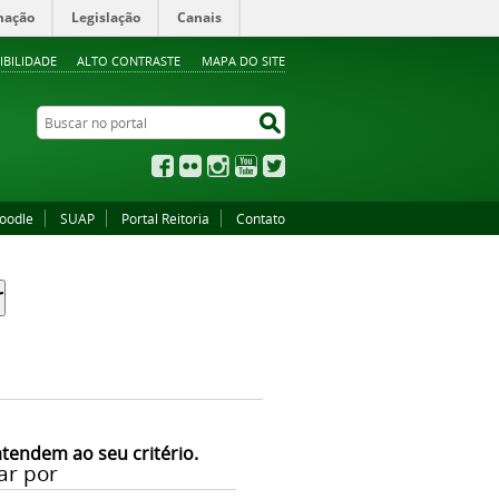
mação
Legislação
Canais
IBILIDADE
ALTO CONTRASTE
MAPA DO SITE
Buscar no portal
Buscar no portal
Facebook
Flickr
Instagram
YouTube
Twitter
oodle
SUAP
Portal Reitoria
Contato
atendem ao seu critério.
ar por