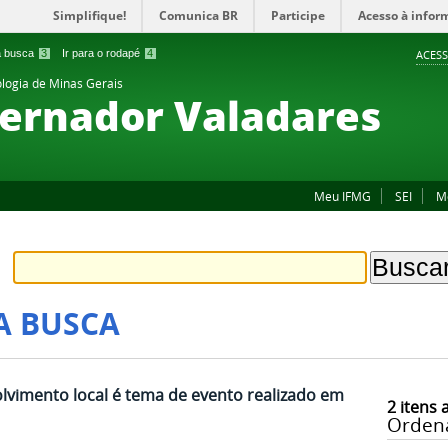
Simplifique!
Comunica BR
Participe
Acesso à infor
 a busca
3
Ir para o rodapé
4
ACESS
ologia de Minas Gerais
ernador Valadares
Meu IFMG
SEI
M
A BUSCA
lvimento local é tema de evento realizado em
2
itens 
Orden