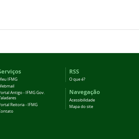
Serviços
RSS
Meu IFMG
O que é?
Webmail
Navegação
ortal Antigo - IFMG Gov.
Valadares
Acessibilidade
ortal Reitoria - IFMG
Mapa do site
Contato