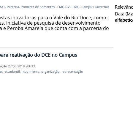
Relevânc
AAT
,
Parceria
,
Pomares de Sementes
,
IFMG GV
,
IFMG
,
Campus Governador
Data (ma
stas inovadoras para o Vale do Rio Doce, como o
alfabeti
, iniciativa de pesquisa de desenvolvimento
a e Peroba Amarela que conta com a parceria do
para reativação do DCE no Campus
cação
27/03/2019 20h33
es
,
estudantil
,
movimento
,
organização
,
representação