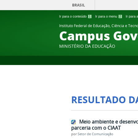
BRASIL
Ir para o conteúdo
1
Ir para o menu
2
Ir para
Instituto Federal de Educação, Ciência e Tecn
Campus Gov
MINISTÉRIO DA EDUCAÇÃO
RESULTADO D
Meio ambiente e desenvo
parceria com o CIAAT
por
Setor de Comunicação