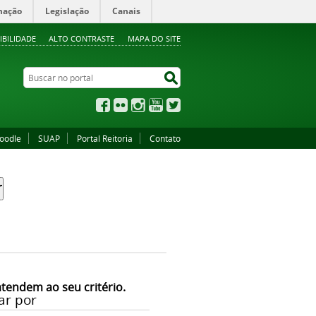
mação
Legislação
Canais
IBILIDADE
ALTO CONTRASTE
MAPA DO SITE
Buscar no portal
Buscar no portal
Facebook
Flickr
Instagram
YouTube
Twitter
oodle
SUAP
Portal Reitoria
Contato
atendem ao seu critério.
ar por