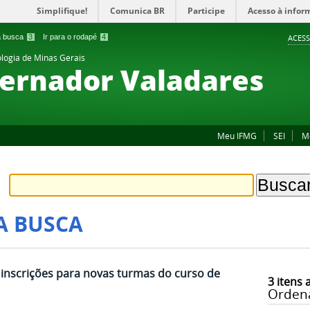
Simplifique!
Comunica BR
Participe
Acesso à infor
 a busca
3
Ir para o rodapé
4
ACESS
ologia de Minas Gerais
ernador Valadares
Meu IFMG
SEI
M
A BUSCA
 inscrições para novas turmas do curso de
3
itens 
Orden