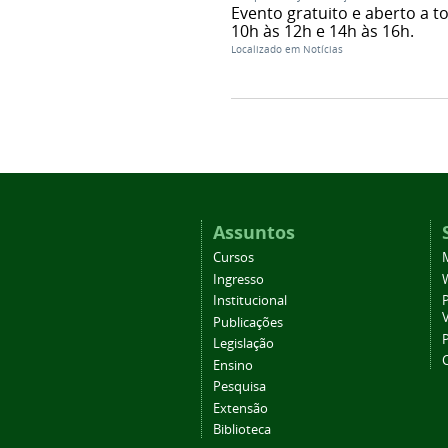
Evento gratuito e aberto a 
10h às 12h e 14h às 16h.
Localizado em
Notícias
Assuntos
Cursos
Ingresso
Institucional
P
Publicações
P
Legislação
Ensino
Pesquisa
Extensão
Biblioteca