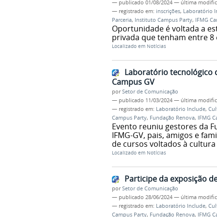
—
publicado
01/08/2024
—
última modifi
— registrado em:
inscrições
,
Laboratório I
Parceria
,
Instituto Campus Party
,
IFMG Ca
Oportunidade é voltada a est
privada que tenham entre 8 e
Localizado em
Notícias
Laboratório tecnológico 
Campus GV
por
Setor de Comunicação
—
publicado
11/03/2024
—
última modifi
— registrado em:
Laboratório Include
,
Cul
Campus Party
,
Fundação Renova
,
IFMG C
Evento reuniu gestores da F
IFMG-GV, pais, amigos e fami
de cursos voltados à cultu
Localizado em
Notícias
Participe da exposição d
por
Setor de Comunicação
—
publicado
28/06/2024
—
última modifi
— registrado em:
Laboratório Include
,
Cul
Campus Party
,
Fundação Renova
,
IFMG C