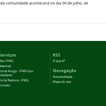
toda comunidade acontecerá no dia 04 de julho, de
Serviços
RSS
Meu IFMG
O que é?
Webmail
Navegação
ortal Antigo - IFMG Gov.
Valadares
Acessibilidade
ortal Reitoria - IFMG
Mapa do site
Contato