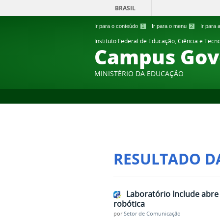
BRASIL
Ir para o conteúdo
1
Ir para o menu
2
Ir para
Instituto Federal de Educação, Ciência e Tecn
Campus Gov
MINISTÉRIO DA EDUCAÇÃO
RESULTADO D
Laboratório Include abre
robótica
por
Setor de Comunicação