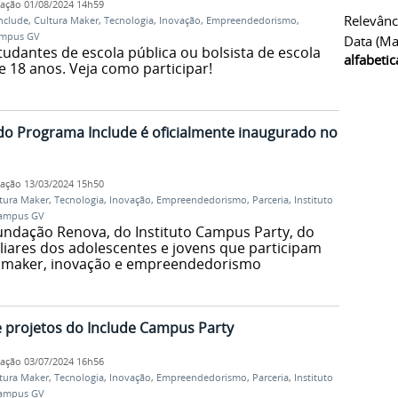
cação
01/08/2024 14h59
Relevânc
nclude
,
Cultura Maker
,
Tecnologia
,
Inovação
,
Empreendedorismo
,
mpus GV
Data (ma
udantes de escola pública ou bolsista de escola
alfabeti
 18 anos. Veja como participar!
do Programa Include é oficialmente inaugurado no
cação
13/03/2024 15h50
tura Maker
,
Tecnologia
,
Inovação
,
Empreendedorismo
,
Parceria
,
Instituto
ampus GV
undação Renova, do Instituto Campus Party, do
liares dos adolescentes e jovens que participam
ra maker, inovação e empreendedorismo
e projetos do Include Campus Party
cação
03/07/2024 16h56
tura Maker
,
Tecnologia
,
Inovação
,
Empreendedorismo
,
Parceria
,
Instituto
ampus GV