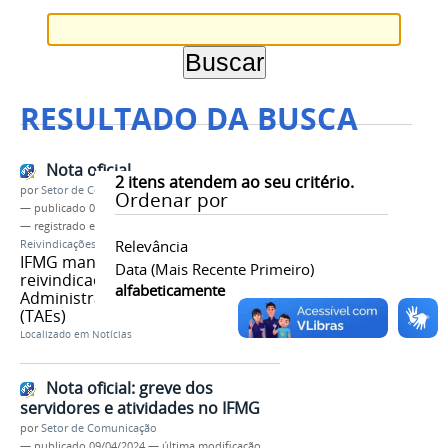
RESULTADO DA BUSCA
Nota oficial
2
itens atendem ao seu critério.
por
Setor de Comunicação
Ordenar por
—
publicado
01/04/2024
— registrado em:
Nota Oficial
,
IFMG
,
Relevância
Reivindicações
,
Condições de Trabalho
,
TAEs
IFMG manifesta-se sobre as
Data (mais Recente Primeiro)
reivindicações dos Técnicos
alfabeticamente
Administrativos em Educação
(TAEs)
Localizado em
Notícias
Nota oficial: greve dos
servidores e atividades no IFMG
por
Setor de Comunicação
—
publicado
09/04/2024
—
última modificação