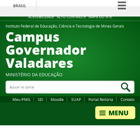
BRASIL
Simplifique!
ACESSIBILIDADE
ALTO CONTRASTE
MAPA DO SITE
Comunica BR
Instituto Federal de Educação, Ciência e Tecnologia de Minas Gerais
Campus
Participe
Governador
Acesso à informação
Valadares
Legislação
Canais
MINISTÉRIO DA EDUCAÇÃO
Buscar no portal
Bus
Meu IFMG
SEI
Moodle
SUAP
Portal Reitoria
Contato