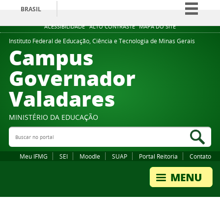
BRASIL
Simplifique!
ACESSIBILIDADE
ALTO CONTRASTE
MAPA DO SITE
Comunica BR
Instituto Federal de Educação, Ciência e Tecnologia de Minas Gerais
Campus
Participe
Governador
Acesso à informação
Valadares
Legislação
Canais
MINISTÉRIO DA EDUCAÇÃO
Buscar no portal
Bus
Meu IFMG
SEI
Moodle
SUAP
Portal Reitoria
Contato