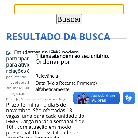
RESULTADO DA BUSCA
Estudantes do IFMG podem
1
itens atendem ao seu critério.
participar de seleção de bolsistas
Ordenar por
para atividades voltadas às
relações étnico-raciais
Relevância
por
Setor de Comunicação
Data (mais Recente Primeiro)
—
publicado
30/10/2025
—
última modificação
30/10/2025 20h27
alfabeticamente
— registrado em:
seleção de bolsistas
,
Pibex
,
Pibex Jr.
,
Semana da Consciência Negra
Prazo termina no dia 5 de
novembro. São ofertadas 18
vagas, uma para cada unidade do
IFMG. Carga horária semanal é de
10h, com atuação em modo
presencial. Há possibilidade de
atuação na Semana da