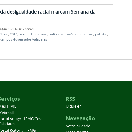
 da desigualdade racial marcam Semana da
cação
13/11/2017 09h21
Negra
,
2017
,
negritude
,
racismo
,
políticas de ações afirmativas
,
palestra
,
,
campus Governador Valadares
Serviços
RSS
Meu IFMG
O que é?
Webmail
Navegação
ortal Antigo - IFMG Gov.
Valadares
Acessibilidade
ortal Reitoria - IFMG