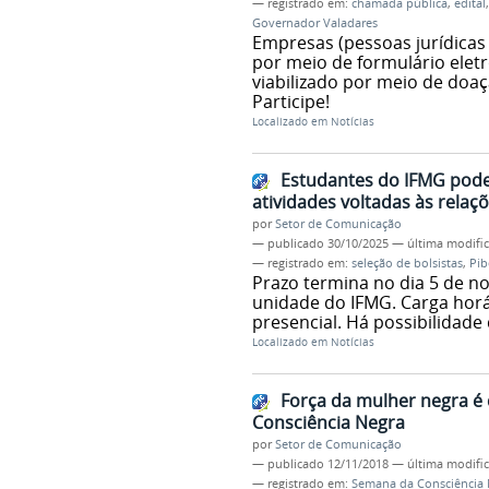
— registrado em:
chamada pública
,
edital
Governador Valadares
Empresas (pessoas jurídicas 
por meio de formulário eletr
viabilizado por meio de doaç
Participe!
Localizado em
Notícias
Estudantes do IFMG podem
atividades voltadas às relaçõ
por
Setor de Comunicação
—
publicado
30/10/2025
—
última modifi
— registrado em:
seleção de bolsistas
,
Pib
Prazo termina no dia 5 de n
unidade do IFMG. Carga hor
presencial. Há possibilidad
Localizado em
Notícias
Força da mulher negra é
Consciência Negra
por
Setor de Comunicação
—
publicado
12/11/2018
—
última modifi
— registrado em:
Semana da Consciência 