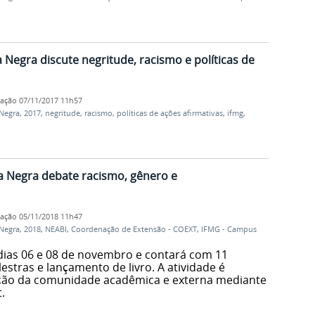
 Negra discute negritude, racismo e políticas de
cação
07/11/2017 11h57
Negra
,
2017
,
negritude
,
racismo
,
políticas de ações afirmativas
,
ifmg
,
a Negra debate racismo, gênero e
cação
05/11/2018 11h47
Negra
,
2018
,
NEABI
,
Coordenação de Extensão - COEXT
,
IFMG - Campus
dias 06 e 08 de novembro e contará com 11
alestras e lançamento de livro. A atividade é
pação da comunidade acadêmica e externa mediante
.