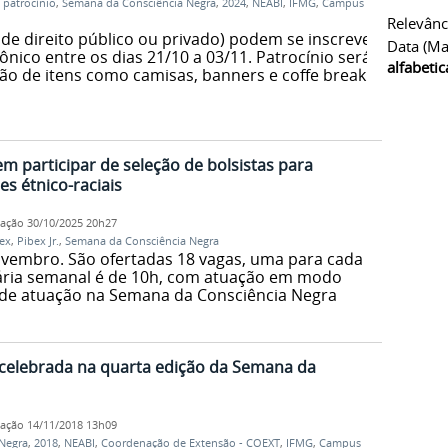
,
patrocínio
,
Semana da Consciência Negra
,
2024
,
NEABI
,
IFMG
,
Campus
Relevânc
de direito público ou privado) podem se inscrever
Data (ma
ônico entre os dias 21/10 a 03/11. Patrocínio será
alfabeti
ão de itens como camisas, banners e coffe break.
 participar de seleção de bolsistas para
es étnico-raciais
cação
30/10/2025 20h27
ex
,
Pibex Jr.
,
Semana da Consciência Negra
ovembro. São ofertadas 18 vagas, uma para cada
ária semanal é de 10h, com atuação em modo
e de atuação na Semana da Consciência Negra
 celebrada na quarta edição da Semana da
cação
14/11/2018 13h09
Negra
,
2018
,
NEABI
,
Coordenação de Extensão - COEXT
,
IFMG
,
Campus