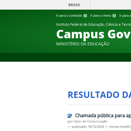
BRASIL
Ir para o conteúdo
1
Ir para o menu
2
Ir para
Instituto Federal de Educação, Ciência e Tecn
Campus Gov
MINISTÉRIO DA EDUCAÇÃO
RESULTADO D
Chamada pública para ap
por
Setor de Comunicação
—
publicado
18/10/2024
—
última modifi