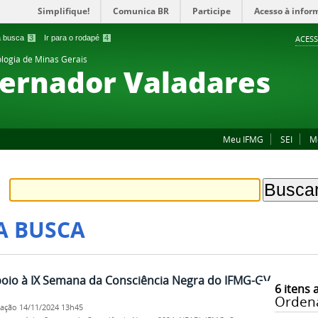
Simplifique!
Comunica BR
Participe
Acesso à infor
 a busca
3
Ir para o rodapé
4
ACESS
ologia de Minas Gerais
ernador Valadares
Meu IFMG
SEI
M
A BUSCA
oio à IX Semana da Consciência Negra do IFMG-GV
6
itens 
Orden
cação
14/11/2024 13h45