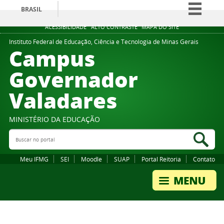
BRASIL
Simplifique!
ACESSIBILIDADE
ALTO CONTRASTE
MAPA DO SITE
Comunica BR
Instituto Federal de Educação, Ciência e Tecnologia de Minas Gerais
Campus
Participe
Governador
Acesso à informação
Valadares
Legislação
Canais
MINISTÉRIO DA EDUCAÇÃO
Buscar no portal
Bus
Meu IFMG
SEI
Moodle
SUAP
Portal Reitoria
Contato