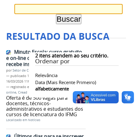
RESULTADO DA BUSCA
Minuto Escola: curso gratuito
2
itens atendem ao seu critério.
e on-line de produção audiovisual
Ordenar por
recebe inscrições
por
Setor de Comunicação
Relevância
—
publicado
12/03/2026
—
última modificação
16/03/2026 11h07
Data (mais Recente Primeiro)
— registrado em:
EaD
,
Minuto Escola
,
curso
alfabeticamente
online
,
Cread
Oferta é de 500 vagas para
docentes, técnicos-
administrativos e estudantes dos
cursos de licenciatura do IFMG
Localizado em
Notícias
Últimos dias para se inscrever