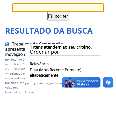
RESULTADO DA BUSCA
Trabalhos do Campus são
1
itens atendem ao seu critério.
apresentados em simpósio de
Ordenar por
inovação da UFJF-GV
por
Setor de Comunicação
Relevância
—
publicado
23/11/2022
—
última modificação
23/11/2022 08h49
Data (mais Recente Primeiro)
— registrado em:
simpósio
,
inovação
,
alfabeticamente
empreendedorismo acadêmico
,
idea
,
ufjg-gv
,
trabalhos
,
crie-gv
,
ifmg
,
campus governador
valadares
Localizado em
Notícias