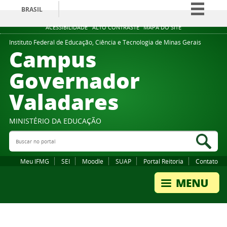
BRASIL
Simplifique!
ACESSIBILIDADE
ALTO CONTRASTE
MAPA DO SITE
Comunica BR
Instituto Federal de Educação, Ciência e Tecnologia de Minas Gerais
Campus
Participe
Governador
Acesso à informação
Valadares
Legislação
Canais
MINISTÉRIO DA EDUCAÇÃO
Buscar no portal
Bus
Meu IFMG
SEI
Moodle
SUAP
Portal Reitoria
Contato