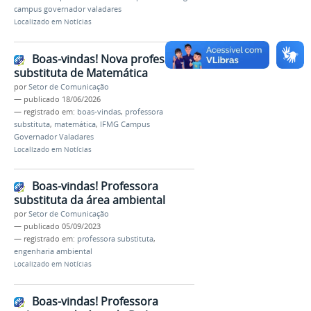
campus governador valadares
Localizado em
Notícias
Boas-vindas! Nova professora
substituta de Matemática
por
Setor de Comunicação
—
publicado
18/06/2026
— registrado em:
boas-vindas
,
professora
substituta
,
matemática
,
IFMG Campus
Governador Valadares
Localizado em
Notícias
Boas-vindas! Professora
substituta da área ambiental
por
Setor de Comunicação
—
publicado
05/09/2023
— registrado em:
professora substituta
,
engenharia ambiental
Localizado em
Notícias
Boas-vindas! Professora