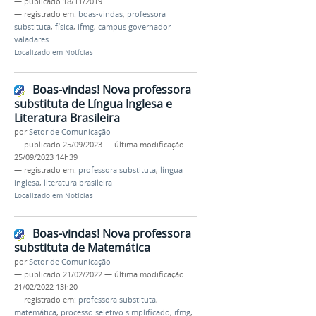
—
publicado
18/11/2019
— registrado em:
boas-vindas
,
professora
substituta
,
física
,
ifmg
,
campus governador
valadares
Localizado em
Notícias
Boas-vindas! Nova professora
substituta de Língua Inglesa e
Literatura Brasileira
por
Setor de Comunicação
—
publicado
25/09/2023
—
última modificação
25/09/2023 14h39
— registrado em:
professora substituta
,
língua
inglesa
,
literatura brasileira
Localizado em
Notícias
Boas-vindas! Nova professora
substituta de Matemática
por
Setor de Comunicação
—
publicado
21/02/2022
—
última modificação
21/02/2022 13h20
— registrado em:
professora substituta
,
matemática
,
processo seletivo simplificado
,
ifmg
,