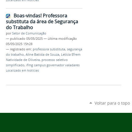
Localizado em
Notícias
Boas-vindas! Professora
substituta da área de Segurança
do Trabalho
por
Setor de Comunicação
—
publicado
05/05/2025
—
última modificação
05/05/2025 15h28
— registrado em:
professora substituta
,
segurança
do trabalho
,
Aline Batista de Souza
,
Letícia Efrem
Natividade de Oliveira
,
processo seletivo
simplificado
,
ifmg campus governador valadares
Localizado em
Notícias
Voltar para o topo