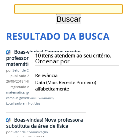
RESULTADO DA BUSCA
Boas-vindas! Campus recebe
10
itens atendem ao seu critério.
professoras substitutas de
Ordenar por
matemática e geografia
por
Setor de Comunicação
Relevância
—
publicado
26/06/2018
—
última modificação
26/06/2018 14h36
Data (mais Recente Primeiro)
— registrado em:
professora substituta
,
alfabeticamente
matemática
,
geografia
,
concurso público
,
ifmg
,
campus governador valadares
,
Localizado em
Notícias
Boas-vindas! Nova professora
substituta da área de física
por
Setor de Comunicação