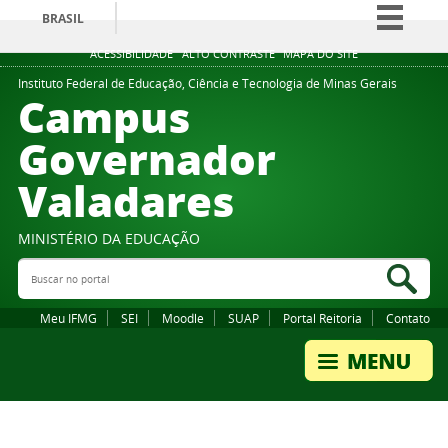
BRASIL
Simplifique!
ACESSIBILIDADE
ALTO CONTRASTE
MAPA DO SITE
Comunica BR
Instituto Federal de Educação, Ciência e Tecnologia de Minas Gerais
Campus
Participe
Governador
Acesso à informação
Valadares
Legislação
Canais
MINISTÉRIO DA EDUCAÇÃO
Buscar no portal
Bus
Meu IFMG
SEI
Moodle
SUAP
Portal Reitoria
Contato