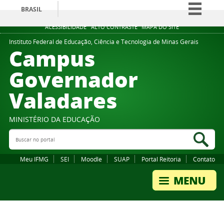
BRASIL
Simplifique!
ACESSIBILIDADE
ALTO CONTRASTE
MAPA DO SITE
Comunica BR
Instituto Federal de Educação, Ciência e Tecnologia de Minas Gerais
Campus
Participe
Governador
Acesso à informação
Valadares
Legislação
Canais
MINISTÉRIO DA EDUCAÇÃO
Buscar no portal
Bus
Meu IFMG
SEI
Moodle
SUAP
Portal Reitoria
Contato