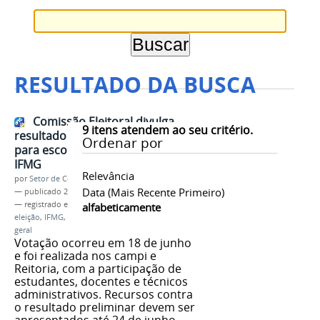
RESULTADO DA BUSCA
Comissão Eleitoral divulga
9
itens atendem ao seu critério.
resultado preliminar das eleições
Ordenar por
para escolha de dirigentes do
IFMG
Relevância
por
Setor de Comunicação
Data (mais Recente Primeiro)
—
publicado
24/06/2019
— registrado em:
resultado preliminar
,
votação
,
alfabeticamente
eleição
,
IFMG
,
mandato
,
2019-2023
,
reitor
,
diretor
geral
Votação ocorreu em 18 de junho
e foi realizada nos campi e
Reitoria, com a participação de
estudantes, docentes e técnicos
administrativos. Recursos contra
o resultado preliminar devem ser
apresentados até 24 de junho.