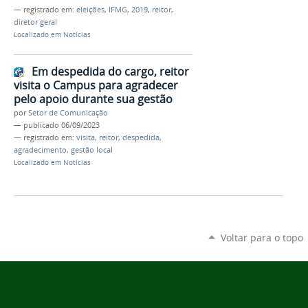
— registrado em:
eleições
,
IFMG
,
2019
,
reitor
,
diretor geral
Localizado em
Notícias
Em despedida do cargo, reitor
visita o Campus para agradecer
pelo apoio durante sua gestão
por
Setor de Comunicação
—
publicado
06/09/2023
— registrado em:
visita
,
reitor
,
despedida
,
agradecimento
,
gestão local
Localizado em
Notícias
Voltar para o topo