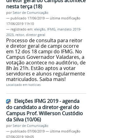
diretor geral do Campus acontece
nesta terça (18)
por
Setor de Comunicação
—
publicado
17/06/2019
—
última modificação
17/06/2019 11h10
— registrado em:
eleição
,
IFMG
,
mandato 2019-
2023
,
reitor
,
diretor geral
Processo de consulta para reitor
e diretor geral de campi ocorre
em 12 dos 18 campi do IFMG. No
Campus Governador Valadares, a
votação acontece no auditório, de
8h às 21h. Estão aptos a votar
servidores e alunos regularmente
matriculados. Saiba mais!
Localizado em
Notícias
Eleições IFMG 2019 - agenda
do candidato a diretor-geral do
Campus Prof. Willerson Custódio
da Silva (10/06)
por
Setor de Comunicação
—
publicado
07/06/2019
—
última modificação
07/06/2019 16h05