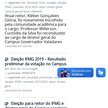
— registrado em:
resultado final
,
votação
,
eleição
,
IFMG
,
mandato 2019-2023
,
reitor
,
diretor geral
,
campus governador valadares
Atual reitor, Kléber Gonçalves
Glória, foi novamente escolhido
pela comunidade acadêmica para
o cargo. Professor Willerson
Custódio da Silva foi reconduzido
ao cargo de diretor geral do
Campus Governador Valadares
Localizado em
Notícias
Eleição IFMG 2019 – Resultado
preliminar da votação no Campus
por
Setor de Comunicação
—
publicado
19/06/2019
— registrado em:
resultado preliminar
,
votação
,
eleição
,
IFMG
,
mandato 2019-2023
,
reitor
,
diretor
geral
Localizado em
Notícias
Eleição para reitor do IFMG e