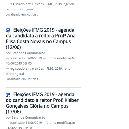
— registrado em:
eleições
,
IFMG
,
2019
,
agenda
,
reitor
,
diretor geral
Localizado em
Notícias
Eleições IFMG 2019 - agenda
da candidata a reitora Profª Ana
Elisa Costa Novais no Campus
(12/06)
por
Setor de Comunicação
—
publicado
07/06/2019
—
última modificação
10/06/2019 08h05
— registrado em:
eleições
,
IFMG
,
2019
,
reitor
,
diretor geral
Localizado em
Notícias
Eleições IFMG 2019 - agenda
do candidato a reitor Prof. Kléber
Gonçalves Glória no Campus
(17/06)
por
Setor de Comunicação
—
publicado
11/06/2019
—
última modificação
11/06/2019 15h10