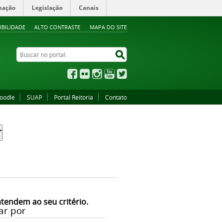
mação
Legislação
Canais
IBILIDADE
ALTO CONTRASTE
MAPA DO SITE
Buscar no portal
Buscar no portal
Facebook
Flickr
Instagram
YouTube
Twitter
oodle
SUAP
Portal Reitoria
Contato
atendem ao seu critério.
ar por