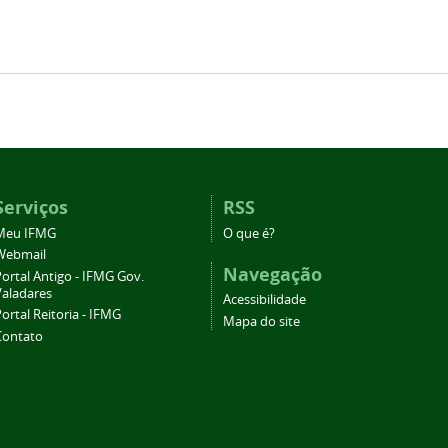
Serviços
RSS
Meu IFMG
O que é?
Webmail
Navegação
ortal Antigo - IFMG Gov.
Valadares
Acessibilidade
ortal Reitoria - IFMG
Mapa do site
Contato