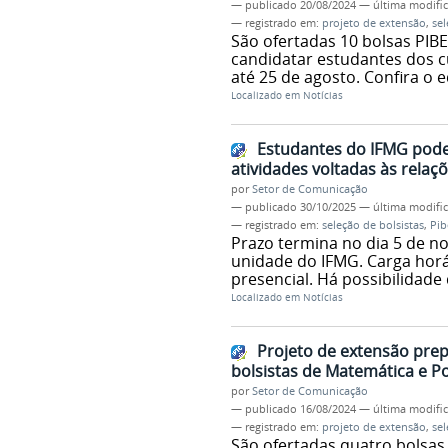
—
publicado
20/08/2024
—
última modifi
— registrado em:
projeto de extensão
,
sel
São ofertadas 10 bolsas PIB
candidatar estudantes dos cu
até 25 de agosto. Confira o e
Localizado em
Notícias
Estudantes do IFMG podem
atividades voltadas às relaçõ
por
Setor de Comunicação
—
publicado
30/10/2025
—
última modifi
— registrado em:
seleção de bolsistas
,
Pib
Prazo termina no dia 5 de n
unidade do IFMG. Carga hor
presencial. Há possibilidad
Localizado em
Notícias
Projeto de extensão prep
bolsistas de Matemática e P
por
Setor de Comunicação
—
publicado
16/08/2024
—
última modifi
— registrado em:
projeto de extensão
,
sel
São ofertadas quatro bolsas