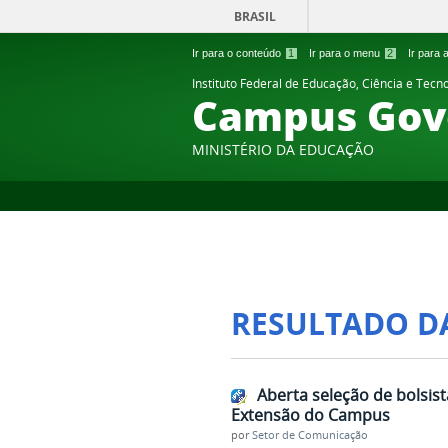
BRASIL
Ir para o conteúdo
1
Ir para o menu
2
Ir para
Instituto Federal de Educação, Ciência e Tecn
Campus Gov
MINISTÉRIO DA EDUCAÇÃO
RESULTADO D
Aberta seleção de bolsist
Extensão do Campus
por
Setor de Comunicação