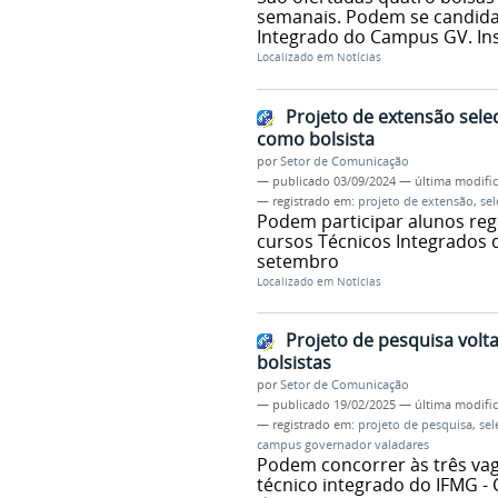
semanais. Podem se candidat
Integrado do Campus GV. Ins
Localizado em
Notícias
Projeto de extensão sele
como bolsista
por
Setor de Comunicação
—
publicado
03/09/2024
—
última modifi
— registrado em:
projeto de extensão
,
sel
Podem participar alunos reg
cursos Técnicos Integrados d
setembro
Localizado em
Notícias
Projeto de pesquisa vol
bolsistas
por
Setor de Comunicação
—
publicado
19/02/2025
—
última modifi
— registrado em:
projeto de pesquisa
,
sel
campus governador valadares
Podem concorrer às três vag
técnico integrado do IFMG -