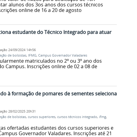
ar alunos dos 3os anos dos cursos técnicos
crições online de 16 a 20 de agosto
ciona estudante do Técnico Integrado para atuar
cação
24/09/2024 14h56
eção de bolsistas
,
IFMG
,
Campus Governador Valadares
ularmente matriculados no 2º ou 3º ano dos
o Campus. Inscrições online de 02 a 08 de
tado à formação de pomares de sementes seleciona
cação
28/02/2025 20h31
eção de bolsistas
,
cursos superiores
,
cursos técnicos integrado
,
ifmg
,
as ofertadas estudantes dos cursos superiores e
 Campus Governador Valadares. Inscrições até 21