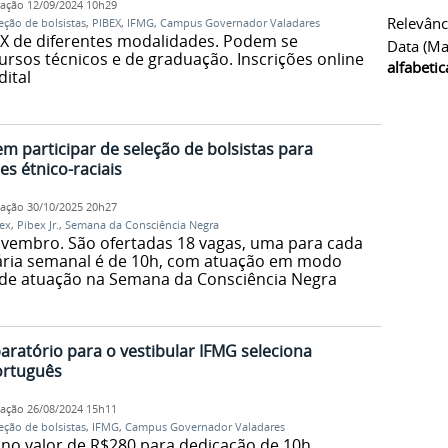
cação
12/09/2024 10h29
Relevânc
eção de bolsistas
,
PIBEX
,
IFMG
,
Campus Governador Valadares
EX de diferentes modalidades. Podem se
Data (ma
rsos técnicos e de graduação. Inscrições online
alfabeti
dital
 participar de seleção de bolsistas para
es étnico-raciais
cação
30/10/2025 20h27
ex
,
Pibex Jr.
,
Semana da Consciência Negra
ovembro. São ofertadas 18 vagas, uma para cada
ária semanal é de 10h, com atuação em modo
e de atuação na Semana da Consciência Negra
aratório para o vestibular IFMG seleciona
ortuguês
cação
26/08/2024 15h11
eção de bolsistas
,
IFMG
,
Campus Governador Valadares
 no valor de R$280 para dedicação de 10h