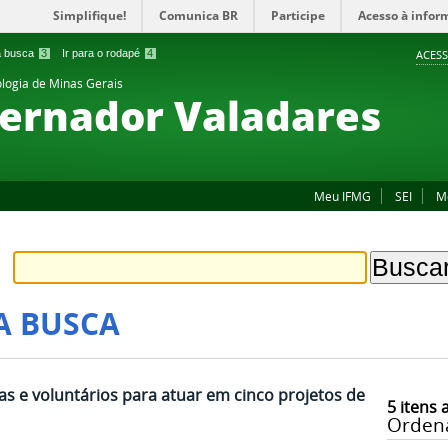
Simplifique!
Comunica BR
Participe
Acesso à infor
 a busca
3
Ir para o rodapé
4
ACESS
ologia de Minas Gerais
ernador Valadares
Meu IFMG
SEI
M
A BUSCA
as e voluntários para atuar em cinco projetos de
5
itens 
Orden