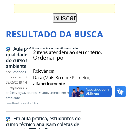
RESULTADO DA BUSCA
Aula prática sobre análises de
2
itens atendem ao seu critério.
qualidade da água anima alunos
Ordenar por
do curso técnico em meio
ambiente
Relevância
por
Setor de Comunicação
Data (mais Recente Primeiro)
—
publicado
28/05/2019
—
última modificação
28/05/2019 17h40
alfabeticamente
— registrado em:
aula prática
,
saneamento básico
,
análise
,
água
,
alunos
,
3º ano
,
técnico em meio
ambiente
Localizado em
Notícias
Em aula prática, estudantes do
curso técnico analisam coletas de