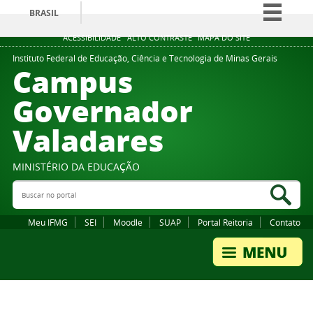
BRASIL
Simplifique!
ACESSIBILIDADE
ALTO CONTRASTE
MAPA DO SITE
Comunica BR
Instituto Federal de Educação, Ciência e Tecnologia de Minas Gerais
Campus
Participe
Governador
Acesso à informação
Valadares
Legislação
Canais
MINISTÉRIO DA EDUCAÇÃO
Buscar no portal
Bus
Meu IFMG
SEI
Moodle
SUAP
Portal Reitoria
Contato