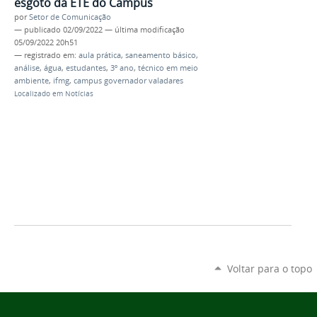
esgoto da ETE do Campus
por
Setor de Comunicação
—
publicado
02/09/2022
—
última modificação
05/09/2022 20h51
— registrado em:
aula prática
,
saneamento básico
,
análise
,
água
,
estudantes
,
3º ano
,
técnico em meio
ambiente
,
ifmg
,
campus governador valadares
Localizado em
Notícias
Voltar para o topo