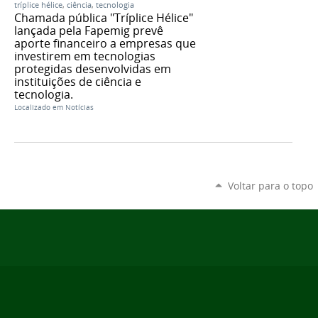
tríplice hélice
,
ciência
,
tecnologia
Chamada pública "Tríplice Hélice"
lançada pela Fapemig prevê
aporte financeiro a empresas que
investirem em tecnologias
protegidas desenvolvidas em
instituições de ciência e
tecnologia.
Localizado em
Notícias
Voltar para o topo