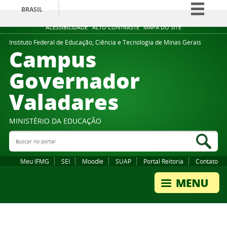
BRASIL
Simplifique!
ACESSIBILIDADE
ALTO CONTRASTE
MAPA DO SITE
Comunica BR
Instituto Federal de Educação, Ciência e Tecnologia de Minas Gerais
Campus
Participe
Governador
Acesso à informação
Valadares
Legislação
Canais
MINISTÉRIO DA EDUCAÇÃO
Buscar no portal
Bus
Meu IFMG
SEI
Moodle
SUAP
Portal Reitoria
Contato