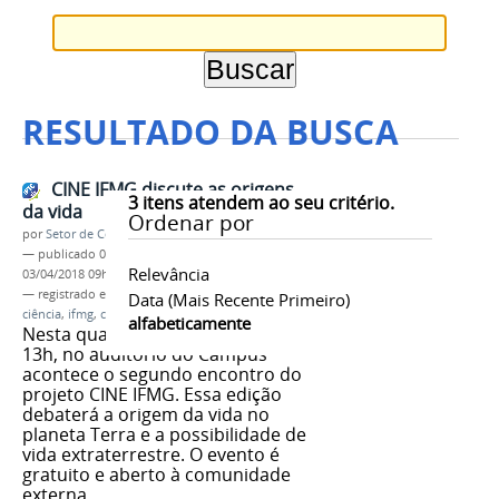
RESULTADO DA BUSCA
CINE IFMG discute as origens
3
itens atendem ao seu critério.
da vida
Ordenar por
por
Setor de Comunicação
—
publicado
03/04/2018
—
última modificação
Relevância
03/04/2018 09h21
— registrado em:
projeto
,
CINE IFMG
,
tecnologia
,
Data (mais Recente Primeiro)
ciência
,
ifmg
,
campus Governador Valadares
alfabeticamente
Nesta quarta-feira, 04 de abril, às
13h, no auditório do Campus
acontece o segundo encontro do
projeto CINE IFMG. Essa edição
debaterá a origem da vida no
planeta Terra e a possibilidade de
vida extraterrestre. O evento é
gratuito e aberto à comunidade
externa