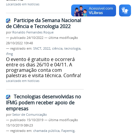
Localizado em
Notícias
Participe da Semana Nacional
de Ciência e Tecnologia 2022
por
Ronaldo Fernandes Roque
—
publicado
24/10/2022
—
última modificação
28/10/2022 10h48
— registrado em:
SNCT
,
2022
,
ciência
,
tecnologia
,
ifmg
O evento é gratuito e ocorrerá
entre os dias 26/10 e 04/11. A
programação conta com
palestras e visita técnica. Confira!
Localizado em
Notícias
Tecnologias desenvolvidas no
IFMG podem receber apoio de
empresas
por
Setor de Comunicação
—
publicado
15/10/2019
—
última modificação
15/10/2019 08h23
— registrado em:
chamada pública
,
Fapemig
,