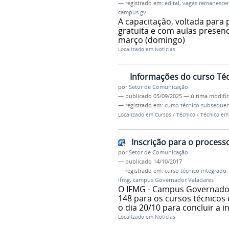
— registrado em:
edital
,
vagas remanesce
campus gv
A capacitação, voltada para
gratuita e com aulas presenc
março (domingo)
Localizado em
Notícias
Informações do curso Téc
por
Setor de Comunicação
—
publicado
05/09/2025
—
última modifi
— registrado em:
curso técnico subseque
Localizado em
Cursos
/
Técnico
/
Técnico em 
Inscrição para o process
por
Setor de Comunicação
—
publicado
14/10/2017
— registrado em:
curso técnico integrado
ifmg
,
campus Governador Valadares
O IFMG - Campus Governador 
148 para os cursos técnicos 
o dia 20/10 para concluir a i
Localizado em
Notícias