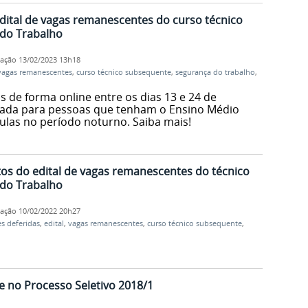
edital de vagas remanescentes do curso técnico
do Trabalho
cação
13/02/2023 13h18
vagas remanescentes
,
curso técnico subsequente
,
segurança do trabalho
,
s de forma online entre os dias 13 e 24 de
oltada para pessoas que tenham o Ensino Médio
ulas no período noturno. Saiba mais!
itos do edital de vagas remanescentes do técnico
do Trabalho
cação
10/02/2022 20h27
es deferidas
,
edital
,
vagas remanescentes
,
curso técnico subsequente
,
e no Processo Seletivo 2018/1