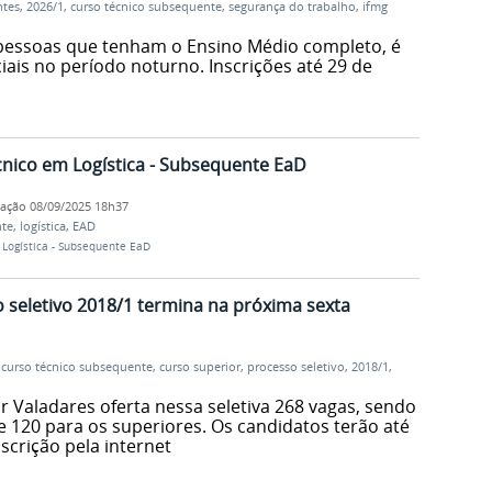
ntes
,
2026/1
,
curso técnico subsequente
,
segurança do trabalho
,
ifmg
 pessoas que tenham o Ensino Médio completo, é
iais no período noturno. Inscrições até 29 de
nico em Logística - Subsequente EaD
cação
08/09/2025 18h37
nte
,
logística
,
EAD
Logística - Subsequente EaD
o seletivo 2018/1 termina na próxima sexta
,
curso técnico subsequente
,
curso superior
,
processo seletivo
,
2018/1
,
Valadares oferta nessa seletiva 268 vagas, sendo
e 120 para os superiores. Os candidatos terão até
nscrição pela internet