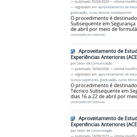
—
publicado
02/04/2024
—
última modifi
— registrado em:
aproveitamento de est
graduação
,
curso técnico subsequente
O procedimento é destinado 
Subsequente em Segurança do
de abril por meio de formulá
Localizado em
Notícias
Aproveitamento de Estud
Experiências Anteriores (ACE
por
Setor de Comunicação
—
publicado
16/04/2026
—
última modifi
— registrado em:
aproveitamento de est
cursos superiores
,
graduação
,
curso técni
O procedimento é destinado
Técnico Subsequente em Segu
dias 16 a 22 de abril por me
Localizado em
Notícias
Aproveitamento de Estud
Experiências Anteriores (ACE
por
Setor de Comunicação
—
publicado
18/09/2023
—
última modifi