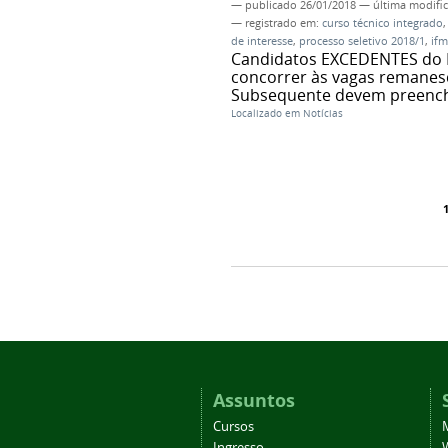
—
publicado
26/01/2018
—
última modifi
— registrado em:
curso técnico integrado
de interesse
,
processo seletivo 2018/1
,
ifm
Candidatos EXCEDENTES do P
concorrer às vagas remanesc
Subsequente devem preenche
Localizado em
Notícias
Assuntos
Cursos
Ingresso