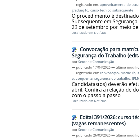
— registrado em:
aproveitamento de est
graduação
,
curso técnico subsequente
O procedimento é destinado 
Subsequente em Segurança do
29 de setembro por meio de 
Localizado em
Notícias
Convocação para matrícu
Segurança do Trabalho (edit
por
Setor de Comunicação
—
publicado
17/04/2026
—
última modifi
— registrado em:
convocação
,
matrícula
,
subsequente
,
segurança do trabalho
,
IFM
Candidatas(os) deverão efetu
abril. Confira a relação de 
com o passo a passo
Localizado em
Notícias
Edital 391/2026: curso 
(vagas remanescentes)
por
Setor de Comunicação
—
publicado
26/03/2026
—
última modifi