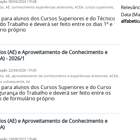
cação
09/04/2024 17h38
Relevânc
udo
,
AE
,
conhecimento experiências anteriores
,
ACEA
,
cursos superiores
,
Data (ma
para alunos dos Cursos Superiores e do Técnico
alfabeti
 Trabalho e deverá ser feito entre os dias 1º e 14
rio próprio
os (AE) e Aproveitamento de Conhecimento e
A) - 2026/1
cação
22/04/2026 17h55
udo
,
AE
,
aproveitamento de conhecimento e experiências anteriores
,
ACEA
,
co subsequente
,
tst
 para alunos dos Cursos Superiores e do Curso
rança do Trabalho e deverá ser feito entre os
io de formulário próprio
os (AE) e Aproveitamento de Conhecimento e
A)
cação
19/09/2023 17h48