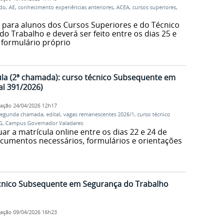
udo
,
AE
,
conhecimento experiências anteriores
,
ACEA
,
cursos superiores
,
para alunos dos Cursos Superiores e do Técnico
 Trabalho e deverá ser feito entre os dias 25 e
formulário próprio
la (2ª chamada): curso técnico Subsequente em
al 391/2026)
cação
24/04/2026 12h17
segunda chamada
,
edital
,
vagas remanescentes 2026/1
,
curso técnico
G
,
Campus Governador Valadares
ar a matrícula online entre os dias 22 e 24 de
documentos necessários, formulários e orientações
técnico Subsequente em Segurança do Trabalho
cação
09/04/2026 16h23