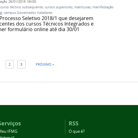
cação
26/01/2018 16h50
,
curso técnico subsequente
,
cursos superiores
,
matrículas
,
manifestação
g
,
campus Governador Valadares
rocesso Seletivo 2018/1 que desejarem
entes dos cursos Técnicos Integrados e
r formulário online até dia 30/01
1
2
3
PRÓXIMO »
Serviços
RSS
Meu IFMG
O que é?
Webmail