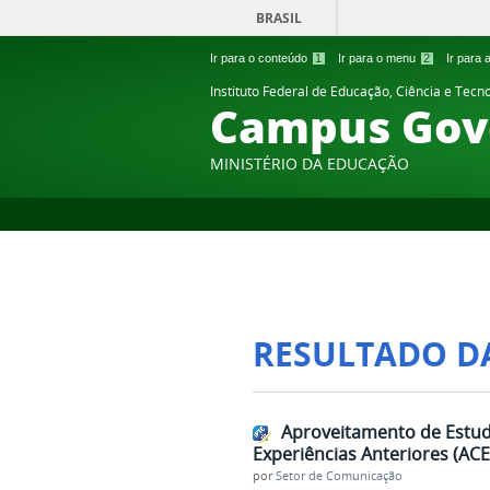
BRASIL
Ir para o conteúdo
1
Ir para o menu
2
Ir para
Instituto Federal de Educação, Ciência e Tecn
Campus Gov
MINISTÉRIO DA EDUCAÇÃO
RESULTADO D
Aproveitamento de Estud
Experiências Anteriores (ACE
por
Setor de Comunicação