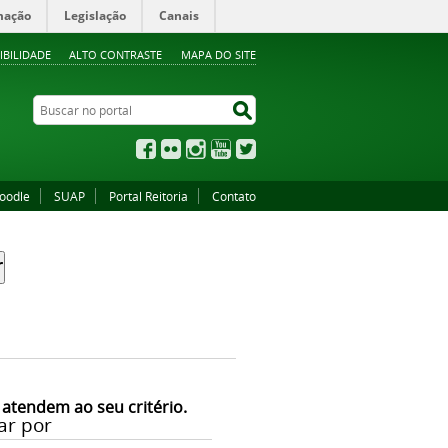
mação
Legislação
Canais
IBILIDADE
ALTO CONTRASTE
MAPA DO SITE
Buscar no portal
Buscar no portal
Facebook
Flickr
Instagram
YouTube
Twitter
oodle
SUAP
Portal Reitoria
Contato
 atendem ao seu critério.
ar por