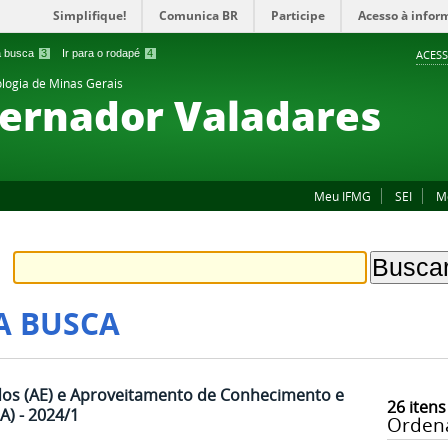
Simplifique!
Comunica BR
Participe
Acesso à infor
 a busca
3
Ir para o rodapé
4
ACESS
ologia de Minas Gerais
ernador Valadares
Meu IFMG
SEI
M
A BUSCA
os (AE) e Aproveitamento de Conhecimento e
26
itens
A) - 2024/1
Orden