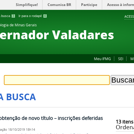
Simplifique!
Comunica BR
Participe
Acesso à infor
 a busca
3
Ir para o rodapé
4
ACESS
ologia de Minas Gerais
ernador Valadares
Meu IFMG
SEI
M
A BUSCA
 obtenção de novo título – inscrições deferidas
13
itens
Orden
cação
18/10/2019 18h14