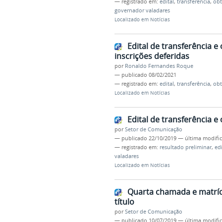
— registrado em:
edital
,
transferência
,
ob
governador valadares
Localizado em
Notícias
Edital de transferência e
inscrições deferidas
por
Ronaldo Fernandes Roque
—
publicado
08/02/2021
— registrado em:
edital
,
transferência
,
ob
Localizado em
Notícias
Edital de transferência e
por
Setor de Comunicação
—
publicado
22/10/2019
—
última modifi
— registrado em:
resultado preliminar
,
edi
valadares
Localizado em
Notícias
Quarta chamada e matrícu
título
por
Setor de Comunicação
—
publicado
10/07/2019
—
última modifi