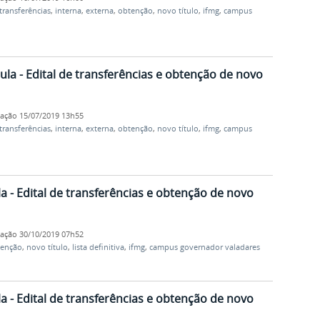
transferências
,
interna
,
externa
,
obtenção
,
novo título
,
ifmg
,
campus
la - Edital de transferências e obtenção de novo
cação
15/07/2019 13h55
transferências
,
interna
,
externa
,
obtenção
,
novo título
,
ifmg
,
campus
la - Edital de transferências e obtenção de novo
cação
30/10/2019 07h52
tenção
,
novo título
,
lista definitiva
,
ifmg
,
campus governador valadares
la - Edital de transferências e obtenção de novo