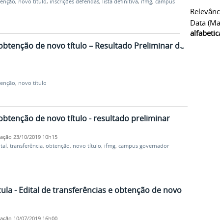
tenção
,
novo título
,
inscrições deferidas
,
lista definitiva
,
ifmg
,
campus
Relevânc
Data (ma
alfabeti
 obtenção de novo título – Resultado Preliminar de
tenção
,
novo título
 obtenção de novo título - resultado preliminar
cação
23/10/2019 10h15
tal
,
transferência
,
obtenção
,
novo título
,
ifmg
,
campus governador
la - Edital de transferências e obtenção de novo
cação
10/07/2019 16h00