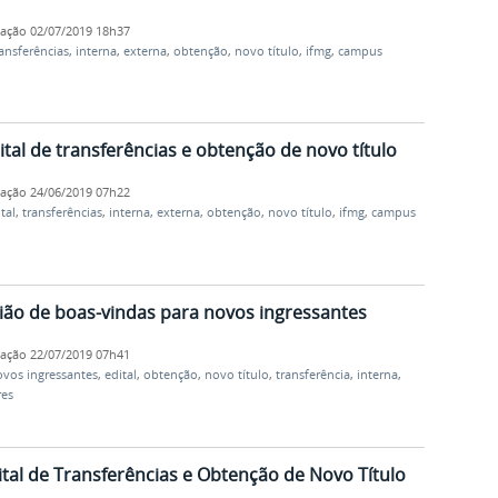
cação
02/07/2019 18h37
ansferências
,
interna
,
externa
,
obtenção
,
novo título
,
ifmg
,
campus
ital de transferências e obtenção de novo título
cação
24/06/2019 07h22
tal
,
transferências
,
interna
,
externa
,
obtenção
,
novo título
,
ifmg
,
campus
ião de boas-vindas para novos ingressantes
cação
22/07/2019 07h41
vos ingressantes
,
edital
,
obtenção
,
novo título
,
transferência
,
interna
,
res
al de Transferências e Obtenção de Novo Título