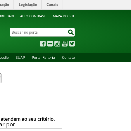
mação
Legislação
Canais
IBILIDADE
ALTO CONTRASTE
MAPA DO SITE
Buscar no portal
Buscar no portal
Facebook
Flickr
Instagram
YouTube
Twitter
oodle
SUAP
Portal Reitoria
Contato
 atendem ao seu critério.
ar por