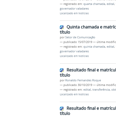
— registrado em:
quarta chamada
,
edital
,
governador valadares
Localizado em
Notícias
Quinta chamada e matrícu
título
por
Setor de Comunicação
—
publicado
15/07/2019
—
última modifi
— registrado em:
quinta chamada
,
edital
,
governador valadares
Localizado em
Notícias
Resultado final e matrícu
título
por
Ronaldo Fernandes Roque
—
publicado
30/10/2019
—
última modifi
— registrado em:
edital
,
transferência
,
ob
Localizado em
Notícias
Resultado final e matrícu
título