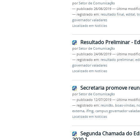
por
Setor de Comunicação
—
publicado
26/06/2019
—
última modifi
— registrado em:
resultado final
,
edital
,
tr
governador valadares
Localizado em
Notícias
Resultado Preliminar - Ed
por
Setor de Comunicação
—
publicado
24/06/2019
—
última modifi
— registrado em:
resultado preliminar
,
edi
governador valadares
Localizado em
Notícias
Secretaria promove reun
por
Setor de Comunicação
—
publicado
12/07/2019
—
última modifi
— registrado em:
reunião
,
boas-vindas
,
no
externa
,
ifmg
,
campus governador valada
Localizado em
Notícias
Segunda Chamada do Edit
2020.1