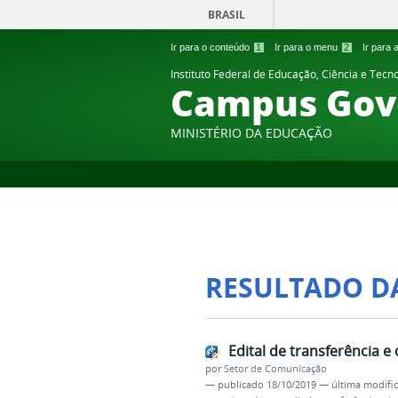
BRASIL
Ir para o conteúdo
1
Ir para o menu
2
Ir para
Instituto Federal de Educação, Ciência e Tecn
Campus Gov
MINISTÉRIO DA EDUCAÇÃO
RESULTADO D
Edital de transferência e
por
Setor de Comunicação
—
publicado
18/10/2019
—
última modifi