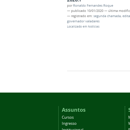
por
Ronaldo Fernandes Roque
—
publicado
10/01/2020
—
última modifi
— registrado em:
segunda chamada
,
edita
governador valadares
Localizado em
Notícias
Assuntos
Cursos
Ingresso
Institucional
P