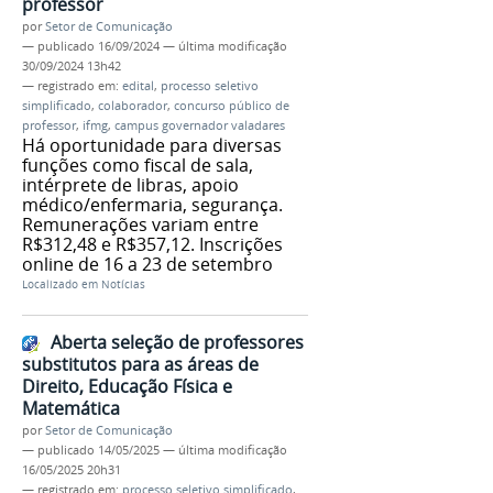
professor
por
Setor de Comunicação
—
publicado
16/09/2024
—
última modificação
30/09/2024 13h42
— registrado em:
edital
,
processo seletivo
simplificado
,
colaborador
,
concurso público de
professor
,
ifmg
,
campus governador valadares
Há oportunidade para diversas
funções como fiscal de sala,
intérprete de libras, apoio
médico/enfermaria, segurança.
Remunerações variam entre
R$312,48 e R$357,12. Inscrições
online de 16 a 23 de setembro
Localizado em
Notícias
Aberta seleção de professores
substitutos para as áreas de
Direito, Educação Física e
Matemática
por
Setor de Comunicação
—
publicado
14/05/2025
—
última modificação
16/05/2025 20h31
— registrado em:
processo seletivo simplificado
,