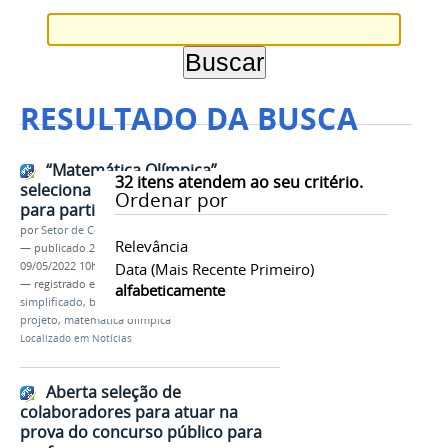
RESULTADO DA BUSCA
“Matemática Olímpica”
32
itens atendem ao seu critério.
seleciona bolsista e estudantes
Ordenar por
para participarem do projeto
por
Setor de Comunicação
Relevância
—
publicado
28/04/2022
—
última modificação
09/05/2022 10h32
Data (mais Recente Primeiro)
— registrado em:
extensão
,
,
processo seletivo
alfabeticamente
simplificado
,
bolsista
,
pibex-jr
,
participantes
,
projeto
,
matemática olímpica
Localizado em
Notícias
Aberta seleção de
colaboradores para atuar na
prova do concurso público para