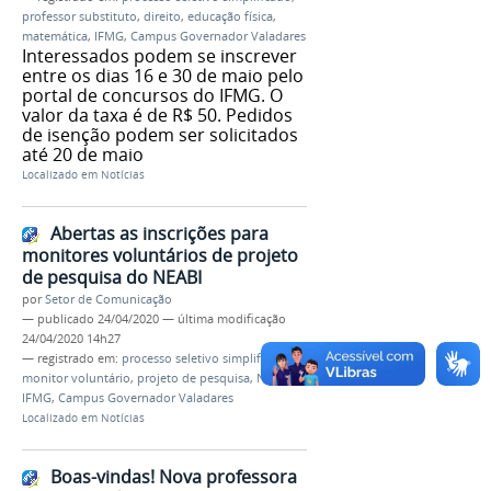
professor substituto
,
direito
,
educação física
,
matemática
,
IFMG
,
Campus Governador Valadares
Interessados podem se inscrever
entre os dias 16 e 30 de maio pelo
portal de concursos do IFMG. O
valor da taxa é de R$ 50. Pedidos
de isenção podem ser solicitados
até 20 de maio
Localizado em
Notícias
Abertas as inscrições para
monitores voluntários de projeto
de pesquisa do NEABI
por
Setor de Comunicação
—
publicado
24/04/2020
—
última modificação
24/04/2020 14h27
— registrado em:
processo seletivo simplificado
,
monitor voluntário
,
projeto de pesquisa
,
NEABI
,
IFMG
,
Campus Governador Valadares
Localizado em
Notícias
Boas-vindas! Nova professora