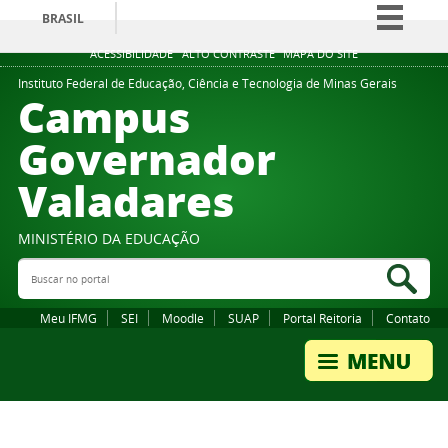
BRASIL
Simplifique!
ACESSIBILIDADE
ALTO CONTRASTE
MAPA DO SITE
Comunica BR
Instituto Federal de Educação, Ciência e Tecnologia de Minas Gerais
Campus
Participe
Governador
Acesso à informação
Valadares
Legislação
Canais
MINISTÉRIO DA EDUCAÇÃO
Buscar no portal
Bus
Meu IFMG
SEI
Moodle
SUAP
Portal Reitoria
Contato