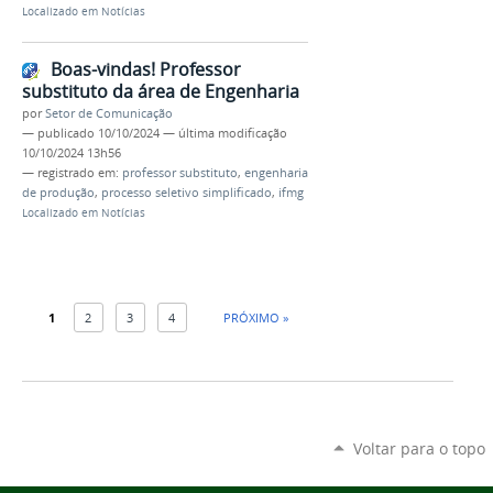
Localizado em
Notícias
Boas-vindas! Professor
substituto da área de Engenharia
por
Setor de Comunicação
—
publicado
10/10/2024
—
última modificação
10/10/2024 13h56
— registrado em:
professor substituto
,
engenharia
de produção
,
processo seletivo simplificado
,
ifmg
Localizado em
Notícias
1
2
3
4
PRÓXIMO »
Voltar para o topo