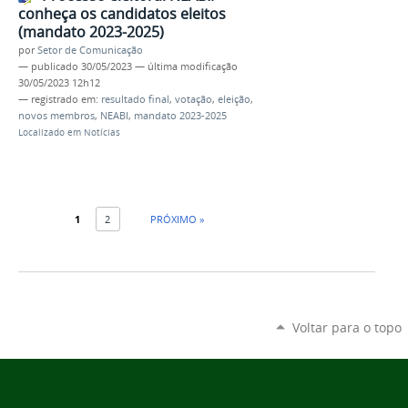
conheça os candidatos eleitos
(mandato 2023-2025)
por
Setor de Comunicação
—
publicado
30/05/2023
—
última modificação
30/05/2023 12h12
— registrado em:
resultado final
,
votação
,
eleição
,
novos membros
,
NEABI
,
mandato 2023-2025
Localizado em
Notícias
1
2
PRÓXIMO »
Voltar para o topo