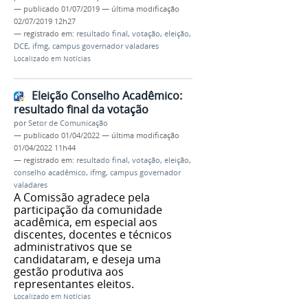
—
publicado
01/07/2019
—
última modificação
02/07/2019 12h27
— registrado em:
resultado final
,
votação
,
eleição
,
DCE
,
ifmg
,
campus governador valadares
Localizado em
Notícias
Eleição Conselho Acadêmico:
resultado final da votação
por
Setor de Comunicação
—
publicado
01/04/2022
—
última modificação
01/04/2022 11h44
— registrado em:
resultado final
,
votação
,
eleição
,
conselho acadêmico
,
ifmg
,
campus governador
valadares
A Comissão agradece pela
participação da comunidade
acadêmica, em especial aos
discentes, docentes e técnicos
administrativos que se
candidataram, e deseja uma
gestão produtiva aos
representantes eleitos.
Localizado em
Notícias