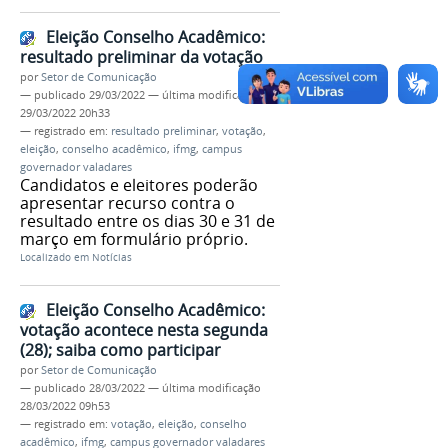
Eleição Conselho Acadêmico:
resultado preliminar da votação
por
Setor de Comunicação
—
publicado
29/03/2022
—
última modificação
29/03/2022 20h33
— registrado em:
resultado preliminar
,
votação
,
eleição
,
conselho acadêmico
,
ifmg
,
campus
governador valadares
Candidatos e eleitores poderão
apresentar recurso contra o
resultado entre os dias 30 e 31 de
março em formulário próprio.
Localizado em
Notícias
Eleição Conselho Acadêmico:
votação acontece nesta segunda
(28); saiba como participar
por
Setor de Comunicação
—
publicado
28/03/2022
—
última modificação
28/03/2022 09h53
— registrado em:
votação
,
eleição
,
conselho
acadêmico
,
ifmg
,
campus governador valadares