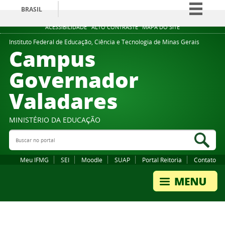
BRASIL
Simplifique!
ACESSIBILIDADE
ALTO CONTRASTE
MAPA DO SITE
Comunica BR
Instituto Federal de Educação, Ciência e Tecnologia de Minas Gerais
Campus
Participe
Governador
Acesso à informação
Valadares
Legislação
Canais
MINISTÉRIO DA EDUCAÇÃO
Buscar no portal
Bus
Meu IFMG
SEI
Moodle
SUAP
Portal Reitoria
Contato