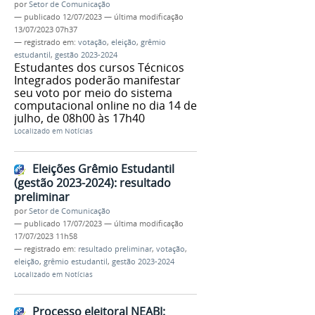
por
Setor de Comunicação
—
publicado
12/07/2023
—
última modificação
13/07/2023 07h37
— registrado em:
votação
,
eleição
,
grêmio
estudantil
,
gestão 2023-2024
Estudantes dos cursos Técnicos
Integrados poderão manifestar
seu voto por meio do sistema
computacional online no dia 14 de
julho, de 08h00 às 17h40
Localizado em
Notícias
Eleições Grêmio Estudantil
(gestão 2023-2024): resultado
preliminar
por
Setor de Comunicação
—
publicado
17/07/2023
—
última modificação
17/07/2023 11h58
— registrado em:
resultado preliminar
,
votação
,
eleição
,
grêmio estudantil
,
gestão 2023-2024
Localizado em
Notícias
Processo eleitoral NEABI: