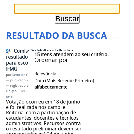
RESULTADO DA BUSCA
Comissão Eleitoral divulga
15
itens atendem ao seu critério.
resultado preliminar das eleições
Ordenar por
para escolha de dirigentes do
IFMG
Relevância
por
Setor de Comunicação
Data (mais Recente Primeiro)
—
publicado
24/06/2019
— registrado em:
resultado preliminar
,
votação
,
alfabeticamente
eleição
,
IFMG
,
mandato
,
2019-2023
,
reitor
,
diretor
geral
Votação ocorreu em 18 de junho
e foi realizada nos campi e
Reitoria, com a participação de
estudantes, docentes e técnicos
administrativos. Recursos contra
o resultado preliminar devem ser
apresentados até 24 de junho.