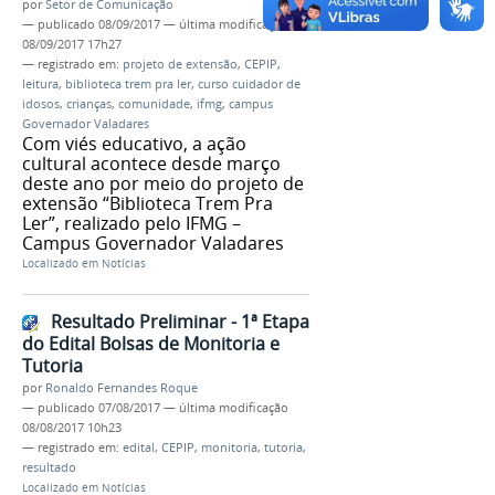
por
Setor de Comunicação
—
publicado
08/09/2017
—
última modificação
08/09/2017 17h27
— registrado em:
projeto de extensão
,
CEPIP
,
leitura
,
biblioteca trem pra ler
,
curso cuidador de
idosos
,
crianças
,
comunidade
,
ifmg
,
campus
Governador Valadares
Com viés educativo, a ação
cultural acontece desde março
deste ano por meio do projeto de
extensão “Biblioteca Trem Pra
Ler”, realizado pelo IFMG –
Campus Governador Valadares
Localizado em
Notícias
Resultado Preliminar - 1ª Etapa
do Edital Bolsas de Monitoria e
Tutoria
por
Ronaldo Fernandes Roque
—
publicado
07/08/2017
—
última modificação
08/08/2017 10h23
— registrado em:
edital
,
CEPIP
,
monitoria
,
tutoria
,
resultado
Localizado em
Notícias