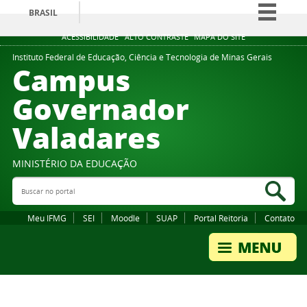
BRASIL
Simplifique!
ACESSIBILIDADE
ALTO CONTRASTE
MAPA DO SITE
Comunica BR
Instituto Federal de Educação, Ciência e Tecnologia de Minas Gerais
Campus
Participe
Governador
Acesso à informação
Valadares
Legislação
Canais
MINISTÉRIO DA EDUCAÇÃO
Buscar no portal
Bus
Meu IFMG
SEI
Moodle
SUAP
Portal Reitoria
Contato