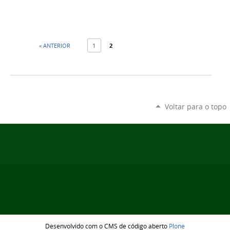
« ANTERIOR
1
2
Voltar para o topo
Desenvolvido com o CMS de código aberto
Plone