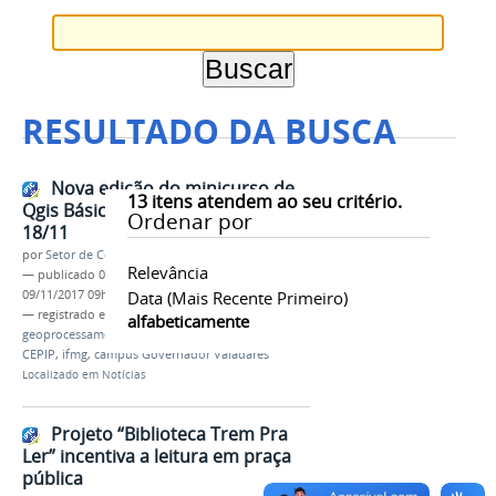
RESULTADO DA BUSCA
Nova edição do minicurso de
13
itens atendem ao seu critério.
Qgis Básico é ofertada no dia
Ordenar por
18/11
por
Setor de Comunicação
Relevância
—
publicado
08/11/2017
—
última modificação
09/11/2017 09h21
Data (mais Recente Primeiro)
— registrado em:
minicurso
,
Qgis
,
alfabeticamente
geoprocessamento
,
mapa temático
,
extensão
,
CEPIP
,
ifmg
,
campus Governador Valadares
Localizado em
Notícias
Projeto “Biblioteca Trem Pra
Ler” incentiva a leitura em praça
pública