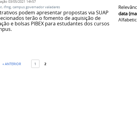
cação
03/05/2021 14h57
Relevânc
er
,
ifmg
,
campus governador valadares
strativos podem apresentar propostas via SUAP
data (ma
elecionados terão o fomento de aquisição de
Alfabeti
ação e bolsas PIBEX para estudantes dos cursos
mpus.
« ANTERIOR
1
2