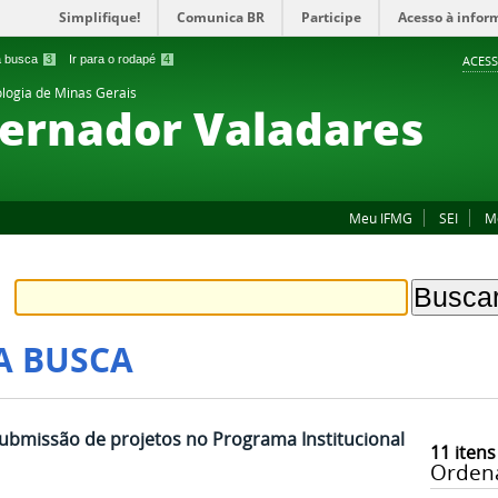
Simplifique!
Comunica BR
Participe
Acesso à infor
 a busca
3
Ir para o rodapé
4
ACESS
ologia de Minas Gerais
ernador Valadares
Meu IFMG
SEI
M
A BUSCA
submissão de projetos no Programa Institucional
11
itens
Orden