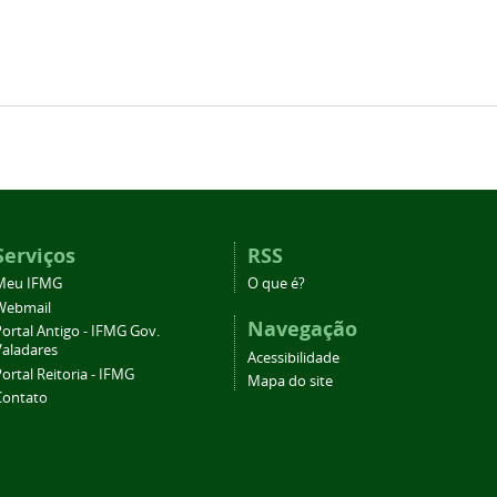
Serviços
RSS
Meu IFMG
O que é?
Webmail
Navegação
ortal Antigo - IFMG Gov.
Valadares
Acessibilidade
ortal Reitoria - IFMG
Mapa do site
Contato