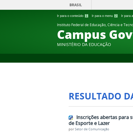
BRASIL
Ir para o conteúdo
1
Ir para o menu
2
Ir para
Instituto Federal de Educação, Ciência e Tecn
Campus Gov
MINISTÉRIO DA EDUCAÇÃO
RESULTADO D
Inscrições abertas para 
de Esporte e Lazer
por
Setor de Comunicação