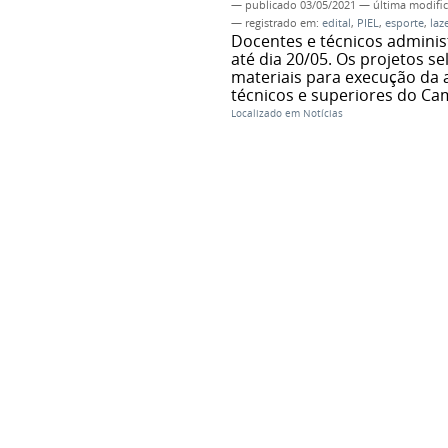
—
publicado
03/05/2021
—
última modifi
— registrado em:
edital
,
PIEL
,
esporte
,
laz
Docentes e técnicos admini
até dia 20/05. Os projetos s
materiais para execução da 
técnicos e superiores do Ca
Localizado em
Notícias