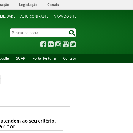
mação
Legislação
Canais
IBILIDADE
ALTO CONTRASTE
MAPA DO SITE
Buscar no portal
Buscar no portal
Facebook
Flickr
Instagram
YouTube
Twitter
oodle
SUAP
Portal Reitoria
Contato
 atendem ao seu critério.
ar por