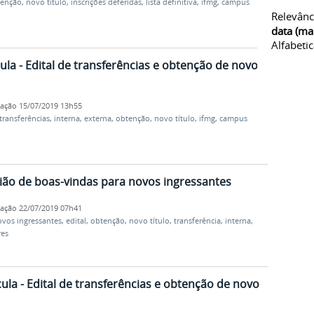
tenção
,
novo título
,
inscrições deferidas
,
lista definitiva
,
ifmg
,
campus
Relevânc
data (ma
Alfabeti
la - Edital de transferências e obtenção de novo
cação
15/07/2019 13h55
transferências
,
interna
,
externa
,
obtenção
,
novo título
,
ifmg
,
campus
ião de boas-vindas para novos ingressantes
cação
22/07/2019 07h41
vos ingressantes
,
edital
,
obtenção
,
novo título
,
transferência
,
interna
,
res
la - Edital de transferências e obtenção de novo