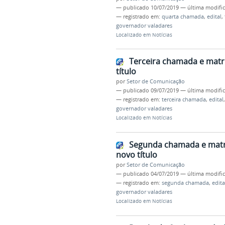
—
publicado
10/07/2019
—
última modifi
— registrado em:
quarta chamada
,
edital
,
governador valadares
Localizado em
Notícias
Terceira chamada e matrí
título
por
Setor de Comunicação
—
publicado
09/07/2019
—
última modifi
— registrado em:
terceira chamada
,
edital
governador valadares
Localizado em
Notícias
Segunda chamada e matríc
novo título
por
Setor de Comunicação
—
publicado
04/07/2019
—
última modifi
— registrado em:
segunda chamada
,
edita
governador valadares
Localizado em
Notícias