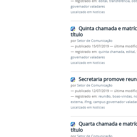
— registrado em:
edital
,
transferência
,
ob
governador valadares
Localizado em
Notícias
Quinta chamada e matrícu
título
por
Setor de Comunicação
—
publicado
15/07/2019
—
última modifi
— registrado em:
quinta chamada
,
edital
,
governador valadares
Localizado em
Notícias
Secretaria promove reun
por
Setor de Comunicação
—
publicado
12/07/2019
—
última modifi
— registrado em:
reunião
,
boas-vindas
,
no
externa
,
ifmg
,
campus governador valada
Localizado em
Notícias
Quarta chamada e matrícu
título
por
Setor de Comunicação