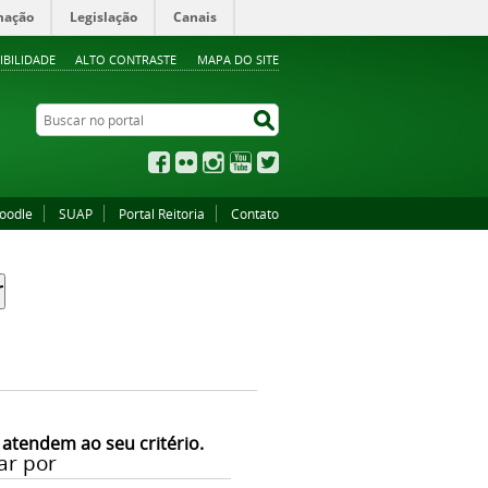
mação
Legislação
Canais
IBILIDADE
ALTO CONTRASTE
MAPA DO SITE
Buscar no portal
Buscar no portal
Facebook
Flickr
Instagram
YouTube
Twitter
oodle
SUAP
Portal Reitoria
Contato
 atendem ao seu critério.
ar por