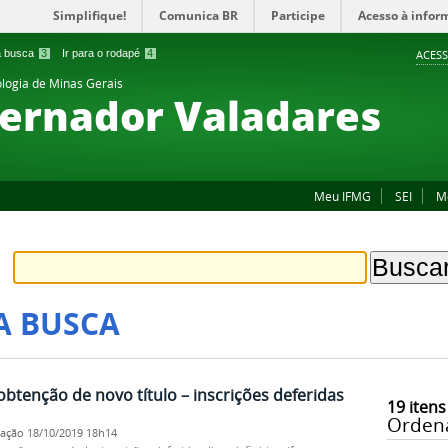
Simplifique!
Comunica BR
Participe
Acesso à infor
 a busca
3
Ir para o rodapé
4
ACESS
ologia de Minas Gerais
ernador Valadares
Meu IFMG
SEI
M
A BUSCA
 obtenção de novo título – inscrições deferidas
19
itens
Orden
cação
18/10/2019 18h14