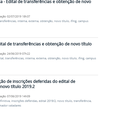
la - Edital de transferências e obtenção de novo
cação
02/07/2019 18h37
ansferências
,
interna
,
externa
,
obtenção
,
novo título
,
ifmg
,
campus
ital de transferências e obtenção de novo título
cação
24/06/2019 07h22
tal
,
transferências
,
interna
,
externa
,
obtenção
,
novo título
,
ifmg
,
campus
ção de inscrições deferidas do edital de
novo título 2019.2
cação
07/06/2019 14h09
efinitiva
,
inscrições deferidas
,
edital 2019/2
,
novo título
,
transferência
,
nador valadares