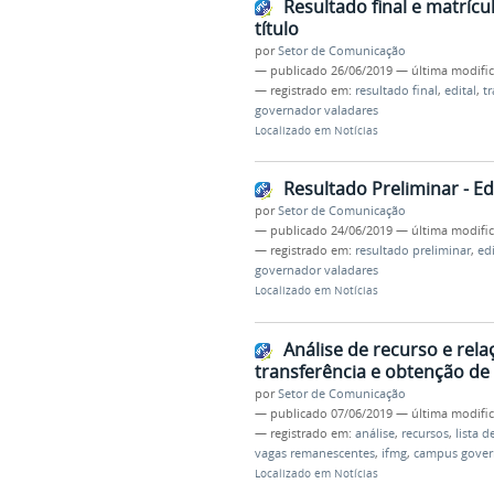
Resultado final e matrícu
título
por
Setor de Comunicação
—
publicado
26/06/2019
—
última modifi
— registrado em:
resultado final
,
edital
,
tr
governador valadares
Localizado em
Notícias
Resultado Preliminar - Ed
por
Setor de Comunicação
—
publicado
24/06/2019
—
última modifi
— registrado em:
resultado preliminar
,
edi
governador valadares
Localizado em
Notícias
Análise de recurso e rela
transferência e obtenção de 
por
Setor de Comunicação
—
publicado
07/06/2019
—
última modifi
— registrado em:
análise
,
recursos
,
lista d
vagas remanescentes
,
ifmg
,
campus gover
Localizado em
Notícias