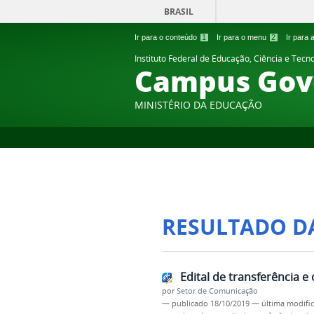
BRASIL
Ir para o conteúdo
1
Ir para o menu
2
Ir para
Instituto Federal de Educação, Ciência e Tecn
Campus Gov
MINISTÉRIO DA EDUCAÇÃO
RESULTADO D
Edital de transferência e
por
Setor de Comunicação
—
publicado
18/10/2019
—
última modifi