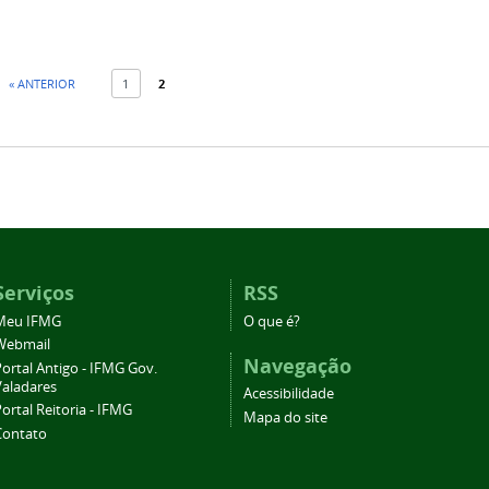
« ANTERIOR
1
2
Serviços
RSS
Meu IFMG
O que é?
Webmail
Navegação
ortal Antigo - IFMG Gov.
Valadares
Acessibilidade
ortal Reitoria - IFMG
Mapa do site
Contato