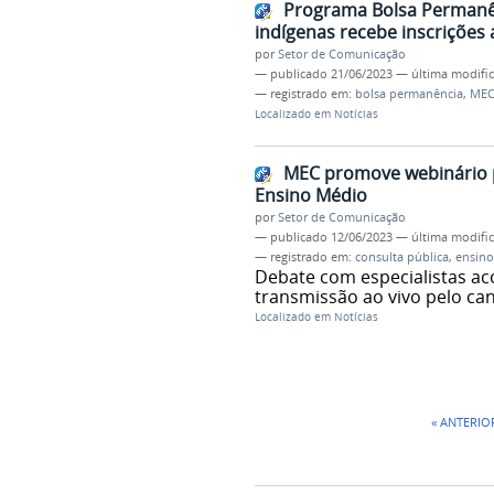
Programa Bolsa Permanên
indígenas recebe inscrições 
por
Setor de Comunicação
—
publicado
21/06/2023
—
última modifi
— registrado em:
bolsa permanência
,
ME
Localizado em
Notícias
MEC promove webinário pa
Ensino Médio
por
Setor de Comunicação
—
publicado
12/06/2023
—
última modifi
— registrado em:
consulta pública
,
ensin
Debate com especialistas ac
transmissão ao vivo pelo ca
Localizado em
Notícias
« ANTERIO