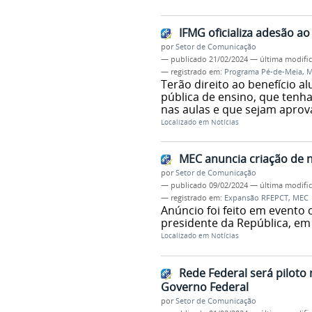
IFMG oficializa adesão a
por
Setor de Comunicação
—
publicado
21/02/2024
—
última modifi
— registrado em:
Programa Pé-de-Meia
,
M
Terão direito ao benefício 
pública de ensino, que tenh
nas aulas e que sejam aprova
Localizado em
Notícias
MEC anuncia criação de 
por
Setor de Comunicação
—
publicado
09/02/2024
—
última modifi
— registrado em:
Expansão RFEPCT
,
MEC
Anúncio foi feito em evento
presidente da República, em
Localizado em
Notícias
Rede Federal será piloto
Governo Federal
por
Setor de Comunicação