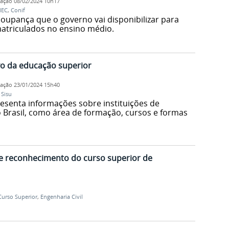
cação
08/02/2024 10h17
EC
,
Conif
poupança que o governo vai disponibilizar para
atriculados no ensino médio.
vo da educação superior
cação
23/01/2024 15h40
,
Sisu
senta informações sobre instituições de
 Brasil, como área de formação, cursos e formas
e reconhecimento do curso superior de
Curso Superior
,
Engenharia Civil