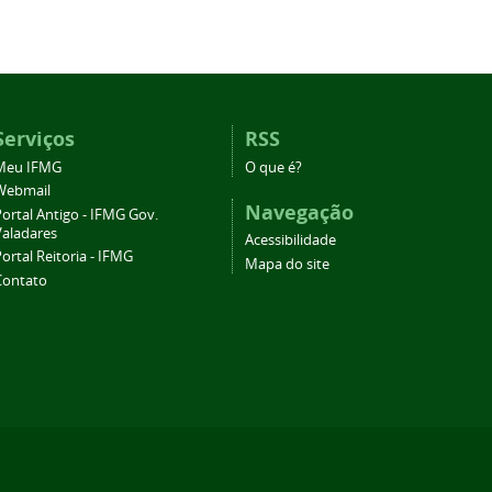
Serviços
RSS
Meu IFMG
O que é?
Webmail
Navegação
ortal Antigo - IFMG Gov.
Valadares
Acessibilidade
ortal Reitoria - IFMG
Mapa do site
Contato