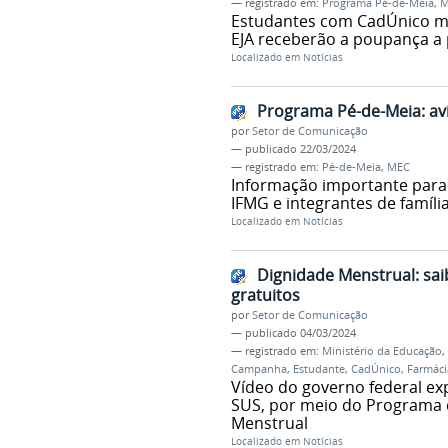
— registrado em:
Programa Pé-de-Meia
,
M
Estudantes com CadÚnico ma
EJA receberão a poupança a 
Localizado em
Notícias
Programa Pé-de-Meia: av
por
Setor de Comunicação
—
publicado
22/03/2024
— registrado em:
Pé-de-Meia
,
MEC
Informação importante para
IFMG e integrantes de famíli
Localizado em
Notícias
Dignidade Menstrual: sai
gratuitos
por
Setor de Comunicação
—
publicado
04/03/2024
— registrado em:
Ministério da Educação
,
Campanha
,
Estudante
,
CadÚnico
,
Farmáci
Vídeo do governo federal ex
SUS, por meio do Programa 
Menstrual
Localizado em
Notícias