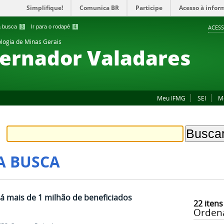
Simplifique!
Comunica BR
Participe
Acesso à infor
 a busca
3
Ir para o rodapé
4
ACESS
ologia de Minas Gerais
ernador Valadares
Meu IFMG
SEI
M
A BUSCA
á mais de 1 milhão de beneficiados
22
itens
Orden