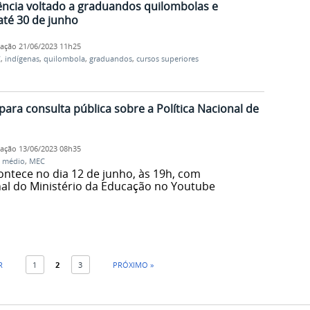
cia voltado a graduandos quilombolas e
até 30 de junho
cação
21/06/2023 11h25
C
,
indígenas
,
quilombola
,
graduandos
,
cursos superiores
ra consulta pública sobre a Política Nacional de
cação
13/06/2023 08h35
o médio
,
MEC
ontece no dia 12 de junho, às 19h, com
nal do Ministério da Educação no Youtube
R
1
2
3
PRÓXIMO »