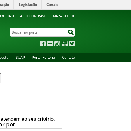
mação
Legislação
Canais
IBILIDADE
ALTO CONTRASTE
MAPA DO SITE
Buscar no portal
Buscar no portal
Facebook
Flickr
Instagram
YouTube
Twitter
oodle
SUAP
Portal Reitoria
Contato
 atendem ao seu critério.
ar por