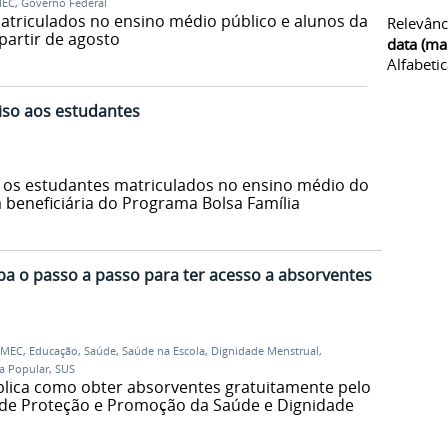
EC
,
Governo Federal
triculados no ensino médio público e alunos da
Relevânc
partir de agosto
data (ma
Alfabeti
iso aos estudantes
 os estudantes matriculados no ensino médio do
a beneficiária do Programa Bolsa Família
ba o passo a passo para ter acesso a absorventes
MEC
,
Educação
,
Saúde
,
Saúde na Escola
,
Dignidade Menstrual
,
a Popular
,
SUS
plica como obter absorventes gratuitamente pelo
de Proteção e Promoção da Saúde e Dignidade