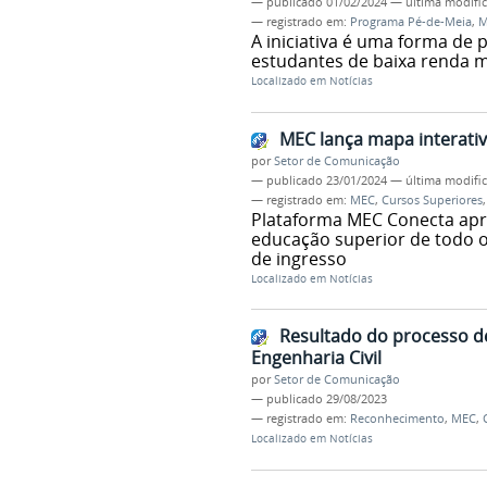
—
publicado
01/02/2024
—
última modifi
— registrado em:
Programa Pé-de-Meia
,
M
A iniciativa é uma forma de 
estudantes de baixa renda m
Localizado em
Notícias
MEC lança mapa interati
por
Setor de Comunicação
—
publicado
23/01/2024
—
última modifi
— registrado em:
MEC
,
Cursos Superiores
Plataforma MEC Conecta apre
educação superior de todo o
de ingresso
Localizado em
Notícias
Resultado do processo d
Engenharia Civil
por
Setor de Comunicação
—
publicado
29/08/2023
— registrado em:
Reconhecimento
,
MEC
,
Localizado em
Notícias