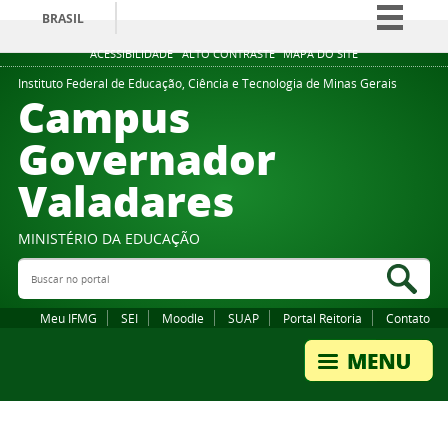
BRASIL
Simplifique!
ACESSIBILIDADE
ALTO CONTRASTE
MAPA DO SITE
Comunica BR
Instituto Federal de Educação, Ciência e Tecnologia de Minas Gerais
Campus
Participe
Governador
Acesso à informação
Valadares
Legislação
Canais
MINISTÉRIO DA EDUCAÇÃO
Buscar no portal
Bus
Meu IFMG
SEI
Moodle
SUAP
Portal Reitoria
Contato