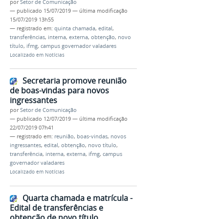
por
Setor de Comunicação
—
publicado
15/07/2019
—
última modificação
15/07/2019 13h55
— registrado em:
quinta chamada
,
edital
,
transferências
,
interna
,
externa
,
obtenção
,
novo
título
,
ifmg
,
campus governador valadares
Localizado em
Notícias
Secretaria promove reunião
de boas-vindas para novos
ingressantes
por
Setor de Comunicação
—
publicado
12/07/2019
—
última modificação
22/07/2019 07h41
— registrado em:
reunião
,
boas-vindas
,
novos
ingressantes
,
edital
,
obtenção
,
novo título
,
transferência
,
interna
,
externa
,
ifmg
,
campus
governador valadares
Localizado em
Notícias
Quarta chamada e matrícula -
Edital de transferências e
obtenção de novo título