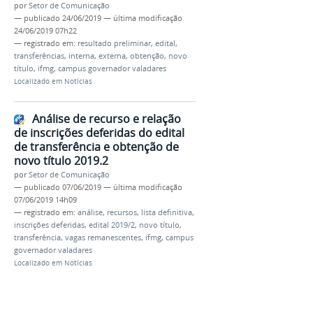
por
Setor de Comunicação
—
publicado
24/06/2019
—
última modificação
24/06/2019 07h22
— registrado em:
resultado preliminar
,
edital
,
transferências
,
interna
,
externa
,
obtenção
,
novo
título
,
ifmg
,
campus governador valadares
Localizado em
Notícias
Análise de recurso e relação
de inscrições deferidas do edital
de transferência e obtenção de
novo título 2019.2
por
Setor de Comunicação
—
publicado
07/06/2019
—
última modificação
07/06/2019 14h09
— registrado em:
análise
,
recursos
,
lista definitiva
,
inscrições deferidas
,
edital 2019/2
,
novo título
,
transferência
,
vagas remanescentes
,
ifmg
,
campus
governador valadares
Localizado em
Notícias