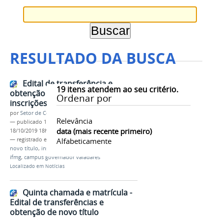
RESULTADO DA BUSCA
Edital de transferência e
19
itens atendem ao seu critério.
obtenção de novo título –
Ordenar por
inscrições deferidas
por
Setor de Comunicação
Relevância
—
publicado
18/10/2019
—
última modificação
data (mais recente primeiro)
18/10/2019 18h14
— registrado em:
edital
Alfabeticamente
,
transferência
,
obtenção
,
novo título
,
inscrições deferidas
,
lista definitiva
,
ifmg
,
campus governador valadares
Localizado em
Notícias
Quinta chamada e matrícula -
Edital de transferências e
obtenção de novo título