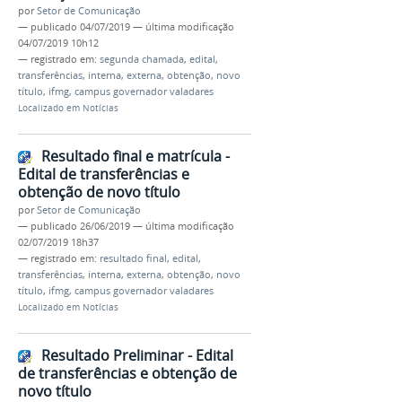
por
Setor de Comunicação
—
publicado
04/07/2019
—
última modificação
04/07/2019 10h12
— registrado em:
segunda chamada
,
edital
,
transferências
,
interna
,
externa
,
obtenção
,
novo
título
,
ifmg
,
campus governador valadares
Localizado em
Notícias
Resultado final e matrícula -
Edital de transferências e
obtenção de novo título
por
Setor de Comunicação
—
publicado
26/06/2019
—
última modificação
02/07/2019 18h37
— registrado em:
resultado final
,
edital
,
transferências
,
interna
,
externa
,
obtenção
,
novo
título
,
ifmg
,
campus governador valadares
Localizado em
Notícias
Resultado Preliminar - Edital
de transferências e obtenção de
novo título