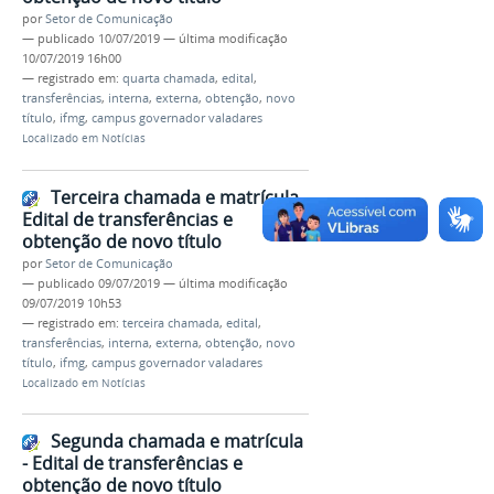
por
Setor de Comunicação
—
publicado
10/07/2019
—
última modificação
10/07/2019 16h00
— registrado em:
quarta chamada
,
edital
,
transferências
,
interna
,
externa
,
obtenção
,
novo
título
,
ifmg
,
campus governador valadares
Localizado em
Notícias
Terceira chamada e matrícula -
Edital de transferências e
obtenção de novo título
por
Setor de Comunicação
—
publicado
09/07/2019
—
última modificação
09/07/2019 10h53
— registrado em:
terceira chamada
,
edital
,
transferências
,
interna
,
externa
,
obtenção
,
novo
título
,
ifmg
,
campus governador valadares
Localizado em
Notícias
Segunda chamada e matrícula
- Edital de transferências e
obtenção de novo título