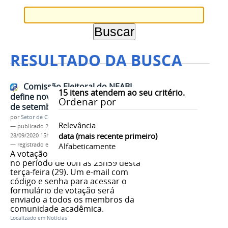
RESULTADO DA BUSCA
Comissão Eleitoral do NEABI
15
itens atendem ao seu critério.
define nova data de votação: 29
Ordenar por
de setembro
por
Setor de Comunicação
Relevância
—
publicado
24/09/2020
—
última modificação
data (mais recente primeiro)
28/09/2020 15h51
— registrado em:
eleição
Alfabeticamente
,
NEABI
,
votação
A votação ocorre de forma online,
no período de 00h às 23h59 desta
terça-feira (29). Um e-mail com
código e senha para acessar o
formulário de votação será
enviado a todos os membros da
comunidade acadêmica.
Localizado em
Notícias