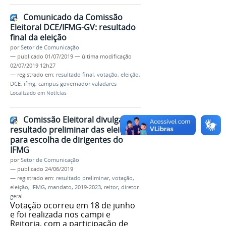
Comunicado da Comissão
Eleitoral DCE/IFMG-GV: resultado
final da eleição
por
Setor de Comunicação
—
publicado
01/07/2019
—
última modificação
02/07/2019 12h27
— registrado em:
resultado final
,
votação
,
eleição
,
DCE
,
ifmg
,
campus governador valadares
Localizado em
Notícias
Comissão Eleitoral divulga
resultado preliminar das eleições
para escolha de dirigentes do
IFMG
por
Setor de Comunicação
—
publicado
24/06/2019
— registrado em:
resultado preliminar
,
votação
,
eleição
,
IFMG
,
mandato
,
2019-2023
,
reitor
,
diretor
geral
Votação ocorreu em 18 de junho
e foi realizada nos campi e
Reitoria, com a participação de