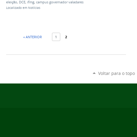
eleição
,
DCE
,
ifmg
,
campus governador valadares
Localizado em
Notícias
« ANTERIOR
1
2
Voltar para o topo