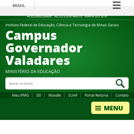
BRASIL
Simplifique!
ACESSIBILIDADE
ALTO CONTRASTE
MAPA DO SITE
Comunica BR
Instituto Federal de Educação, Ciência e Tecnologia de Minas Gerais
Campus
Participe
Governador
Acesso à informação
Valadares
Legislação
Canais
MINISTÉRIO DA EDUCAÇÃO
Buscar no portal
Bus
Meu IFMG
SEI
Moodle
SUAP
Portal Reitoria
Contato