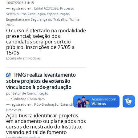
16/07/2026 11h15
— registrado em:
Edital 623/2026
,
Processo
Seletivo
,
Pós-Graduação
,
Especialização
,
Engenharia em Segurança do Trabalho
,
Turma
2026
O curso é ofertado na modalidade
presencial; seleção dos
candidatos será por sorteio
público. Inscrições de 25/05 a
15/06
Localizado em
Notícias
IFMG realiza levantamento
sobre projetos de extensão
vinculados à pós-graduação
por
Setor de Comunicação
—
publicado
07/08/2025
— registrado em:
Pós-Graduação
,
Extensão
,
Proext-PG
Ação busca identificar projetos
em andamento ou planejados nos
cursos de mestrado do Instituto,
visando edital de fomento
Localizado em
Notícias