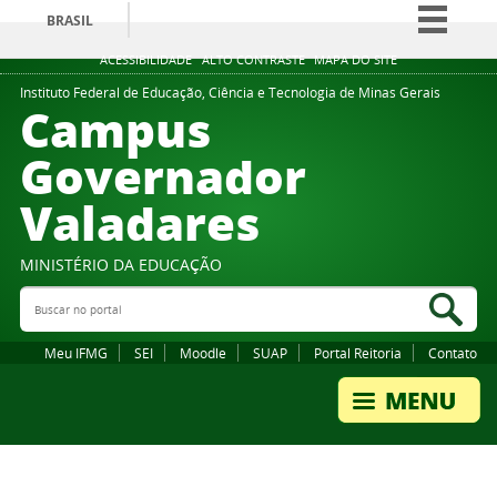
BRASIL
Simplifique!
ACESSIBILIDADE
ALTO CONTRASTE
MAPA DO SITE
Comunica BR
Instituto Federal de Educação, Ciência e Tecnologia de Minas Gerais
Campus
Participe
Governador
Acesso à informação
Valadares
Legislação
Canais
MINISTÉRIO DA EDUCAÇÃO
Buscar no portal
Bus
Meu IFMG
SEI
Moodle
SUAP
Portal Reitoria
Contato