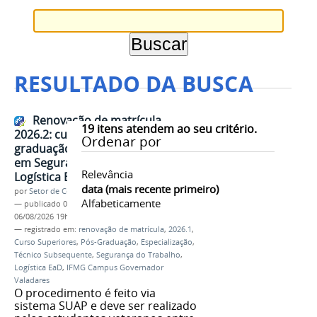
RESULTADO DA BUSCA
Renovação de matrícula
19
itens atendem ao seu critério.
2026.2: cursos superiores, pós-
Ordenar por
graduação e técnico Subsequente
em Segurança do Trabalho e
Relevância
Logística Ead
data (mais recente primeiro)
por
Setor de Comunicação
Alfabeticamente
—
publicado
06/08/2026
—
última modificação
06/08/2026 19h40
— registrado em:
renovação de matrícula
,
2026.1
,
Curso Superiores
,
Pós-Graduação
,
Especialização
,
Técnico Subsequente
,
Segurança do Trabalho
,
Logística EaD
,
IFMG Campus Governador
Valadares
O procedimento é feito via
sistema SUAP e deve ser realizado