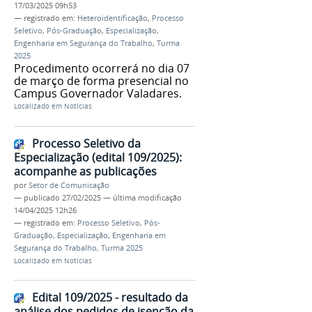
17/03/2025 09h53
— registrado em:
Heteroidentificação
,
Processo
Seletivo
,
Pós-Graduação
,
Especialização
,
Engenharia em Segurança do Trabalho
,
Turma
2025
Procedimento ocorrerá no dia 07
de março de forma presencial no
Campus Governador Valadares.
Localizado em
Notícias
Processo Seletivo da
Especialização (edital 109/2025):
acompanhe as publicações
por
Setor de Comunicação
—
publicado
27/02/2025
—
última modificação
14/04/2025 12h26
— registrado em:
Processo Seletivo
,
Pós-
Graduação
,
Especialização
,
Engenharia em
Segurança do Trabalho
,
Turma 2025
Localizado em
Notícias
Edital 109/2025 - resultado da
análise dos pedidos de isenção da