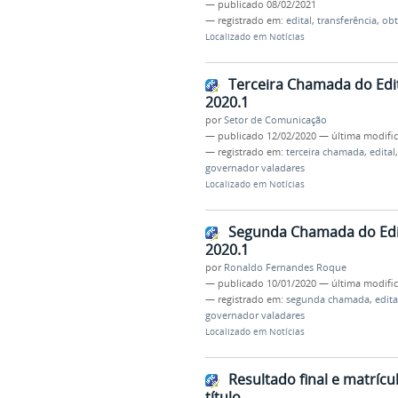
—
publicado
08/02/2021
— registrado em:
edital
,
transferência
,
ob
Localizado em
Notícias
Terceira Chamada do Edit
2020.1
por
Setor de Comunicação
—
publicado
12/02/2020
—
última modifi
— registrado em:
terceira chamada
,
edital
governador valadares
Localizado em
Notícias
Segunda Chamada do Edit
2020.1
por
Ronaldo Fernandes Roque
—
publicado
10/01/2020
—
última modifi
— registrado em:
segunda chamada
,
edita
governador valadares
Localizado em
Notícias
Resultado final e matrícu
título