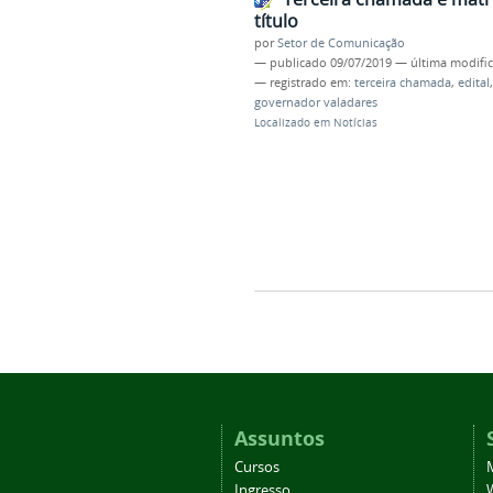
título
por
Setor de Comunicação
—
publicado
09/07/2019
—
última modifi
— registrado em:
terceira chamada
,
edital
governador valadares
Localizado em
Notícias
Assuntos
Cursos
Ingresso