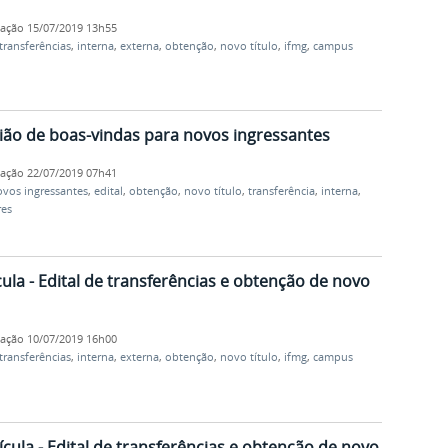
cação
15/07/2019 13h55
transferências
,
interna
,
externa
,
obtenção
,
novo título
,
ifmg
,
campus
ião de boas-vindas para novos ingressantes
cação
22/07/2019 07h41
vos ingressantes
,
edital
,
obtenção
,
novo título
,
transferência
,
interna
,
res
la - Edital de transferências e obtenção de novo
cação
10/07/2019 16h00
transferências
,
interna
,
externa
,
obtenção
,
novo título
,
ifmg
,
campus
cula - Edital de transferências e obtenção de novo