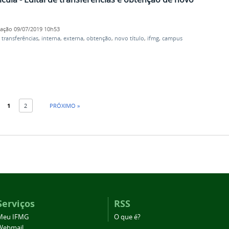
cação
09/07/2019 10h53
,
transferências
,
interna
,
externa
,
obtenção
,
novo título
,
ifmg
,
campus
1
2
PRÓXIMO »
Serviços
RSS
Meu IFMG
O que é?
Webmail