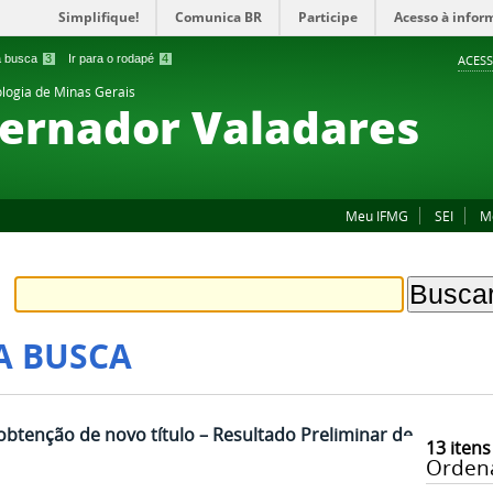
Simplifique!
Comunica BR
Participe
Acesso à infor
 a busca
3
Ir para o rodapé
4
ACESS
ologia de Minas Gerais
ernador Valadares
Meu IFMG
SEI
M
A BUSCA
 obtenção de novo título – Resultado Preliminar de
13
itens
Orden