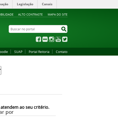
mação
Legislação
Canais
IBILIDADE
ALTO CONTRASTE
MAPA DO SITE
Buscar no portal
Buscar no portal
Facebook
Flickr
Instagram
YouTube
Twitter
oodle
SUAP
Portal Reitoria
Contato
 atendem ao seu critério.
ar por