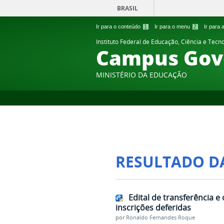
BRASIL
Ir para o conteúdo
1
Ir para o menu
2
Ir para
Instituto Federal de Educação, Ciência e Tecn
Campus Gov
MINISTÉRIO DA EDUCAÇÃO
RESULTADO D
Edital de transferência e
inscrições deferidas
por
Ronaldo Fernandes Roque