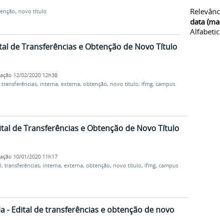
Relevânc
tenção
,
novo título
data (ma
Alfabeti
al de Transferências e Obtenção de Novo Título
cação
12/02/2020 12h38
,
transferências
,
interna
,
externa
,
obtenção
,
novo título
,
ifmg
,
campus
al de Transferências e Obtenção de Novo Título
cação
10/01/2020 11h17
l
,
transferências
,
interna
,
externa
,
obtenção
,
novo título
,
ifmg
,
campus
la - Edital de transferências e obtenção de novo