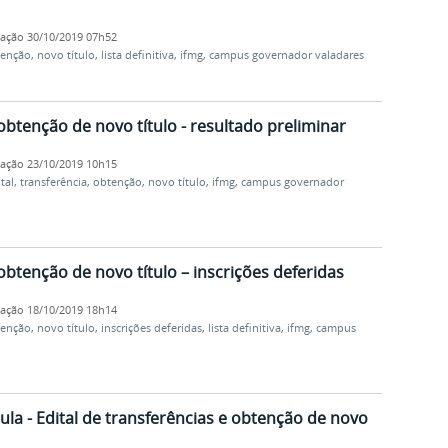
cação
30/10/2019 07h52
tenção
,
novo título
,
lista definitiva
,
ifmg
,
campus governador valadares
 obtenção de novo título - resultado preliminar
cação
23/10/2019 10h15
tal
,
transferência
,
obtenção
,
novo título
,
ifmg
,
campus governador
 obtenção de novo título – inscrições deferidas
cação
18/10/2019 18h14
tenção
,
novo título
,
inscrições deferidas
,
lista definitiva
,
ifmg
,
campus
la - Edital de transferências e obtenção de novo