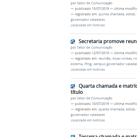
por
Setor de Comunicação
—
publicado
15/07/2019
—
última modifi
— registrado em:
quinta chamada
,
edital
,
governador valadares
Localizado em
Notícias
Secretaria promove reun
por
Setor de Comunicação
—
publicado
12/07/2019
—
última modifi
— registrado em:
reunião
,
boas-vindas
,
no
externa
,
ifmg
,
campus governador valada
Localizado em
Notícias
Quarta chamada e matrícu
título
por
Setor de Comunicação
—
publicado
10/07/2019
—
última modifi
— registrado em:
quarta chamada
,
edital
,
governador valadares
Localizado em
Notícias
Terceira chamada e matrí