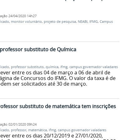
cação
24/04/2020 14h27
ficado
,
monitor voluntário
,
projeto de pesquisa
,
NEABI
,
IFMG
,
Campus
professor substituto de Química
ficado
,
professor substituto
,
química
,
ifmg
,
campus governador valadares
ver entre os dias 04 de março a 06 de abril de
ágina de Concursos do IFMG. O valor da taxa é de
dem ser solicitados até 30 de março.
rofessor substituto de matemática tem inscrições
cação
02/01/2020 09h24
ficado
,
professor
,
matemática
,
ifmg
,
campus governador valadares
ever entre os dias 20/12/2019 e 27/01/2020,