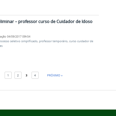
eliminar – professor curso de Cuidador de Idoso
cação
04/09/2017 09h54
rocesso seletivo simplificado
,
professor temporário
,
curso cuidador de
es
1
2
3
4
PRÓXIMO »