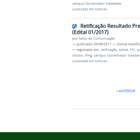
campus Governador Valadares
Localizado em
Notícias
Retificação Resultado Pr
(Edital 01/2017)
por
Setor de Comunicação
—
publicado
04/09/2017
—
última modifi
— registrado em:
retificação
,
edital
,
FIC
,
p
idosos
,
ifmg
,
campus Governador Valadar
Localizado em
Notícias
« ANTERIOR