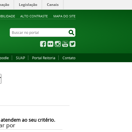
mação
Legislação
Canais
IBILIDADE
ALTO CONTRASTE
MAPA DO SITE
Buscar no portal
Buscar no portal
Facebook
Flickr
Instagram
YouTube
Twitter
oodle
SUAP
Portal Reitoria
Contato
 atendem ao seu critério.
ar por