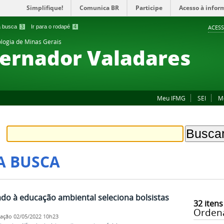
Simplifique!
Comunica BR
Participe
Acesso à infor
 a busca
3
Ir para o rodapé
4
ACESS
ologia de Minas Gerais
ernador Valadares
Meu IFMG
SEI
M
A BUSCA
ado à educação ambiental seleciona bolsistas
32
itens
Orden
cação
02/05/2022 10h23