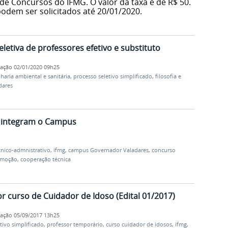
de Concursos do IFMG. O valor da taxa é de R$ 50.
odem ser solicitados até 20/01/2020.
eletiva de professores efetivo e substituto
cação
02/01/2020 09h25
haria ambiental e sanitária
,
processo seletivo simplificado
,
filosofia e
dares
 integram o Campus
cnico-admnistrativo
,
ifmg
,
campus Governador Valadares
,
concurso
emoção
,
cooperação técnica
or curso de Cuidador de Idoso (Edital 01/2017)
cação
05/09/2017 13h25
tivo simplificado
,
professor temporário
,
curso cuidador de idosos
,
ifmg
,