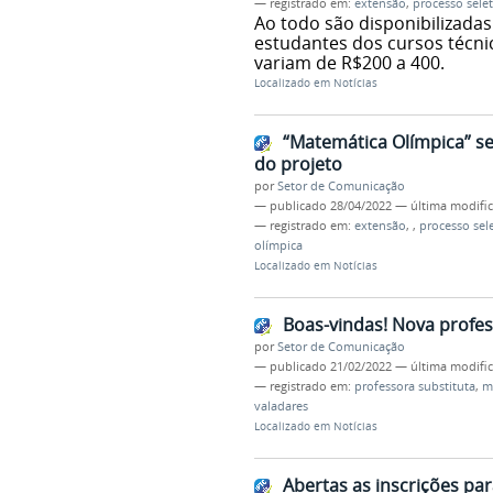
— registrado em:
extensão
,
processo selet
Ao todo são disponibilizadas
estudantes dos cursos técni
variam de R$200 a 400.
Localizado em
Notícias
“Matemática Olímpica” se
do projeto
por
Setor de Comunicação
—
publicado
28/04/2022
—
última modifi
— registrado em:
extensão
,
,
processo sele
olímpica
Localizado em
Notícias
Boas-vindas! Nova profes
por
Setor de Comunicação
—
publicado
21/02/2022
—
última modifi
— registrado em:
professora substituta
,
m
valadares
Localizado em
Notícias
Abertas as inscrições pa