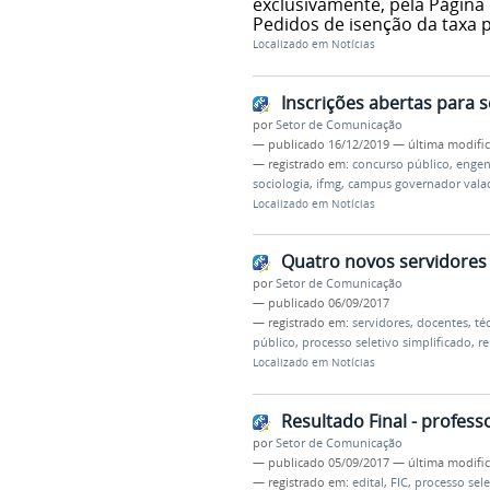
exclusivamente, pela Página 
Pedidos de isenção da taxa p
Localizado em
Notícias
Inscrições abertas para s
por
Setor de Comunicação
—
publicado
16/12/2019
—
última modifi
— registrado em:
concurso público
,
engen
sociologia
,
ifmg
,
campus governador vala
Localizado em
Notícias
Quatro novos servidores
por
Setor de Comunicação
—
publicado
06/09/2017
— registrado em:
servidores
,
docentes
,
té
público
,
processo seletivo simplificado
,
r
Localizado em
Notícias
Resultado Final - profess
por
Setor de Comunicação
—
publicado
05/09/2017
—
última modifi
— registrado em:
edital
,
FIC
,
processo sele