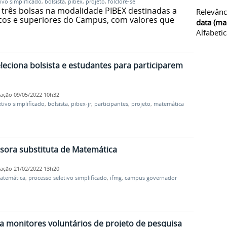
ivo simplificado
,
bolsista
,
pibex
,
projeto
,
folclore-se
 três bolsas na modalidade PIBEX destinadas a
Relevânc
cos e superiores do Campus, com valores que
data (ma
Alfabeti
leciona bolsista e estudantes para participarem
cação
09/05/2022 10h32
tivo simplificado
,
bolsista
,
pibex-jr
,
participantes
,
projeto
,
matemática
sora substituta de Matemática
cação
21/02/2022 13h20
atemática
,
processo seletivo simplificado
,
ifmg
,
campus governador
ra monitores voluntários de projeto de pesquisa