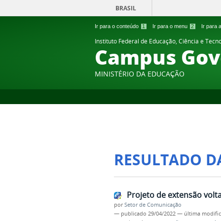
BRASIL
Ir para o conteúdo
1
Ir para o menu
2
Ir para
Instituto Federal de Educação, Ciência e Tecn
Campus Gov
MINISTÉRIO DA EDUCAÇÃO
RESULTADO D
Projeto de extensão volt
por
Setor de Comunicação
—
publicado
29/04/2022
—
última modifi