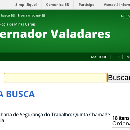
Simplifique!
Comunica BR
Participe
Acesso à infor
 a busca
3
Ir para o rodapé
4
ACESS
ologia de Minas Gerais
ernador Valadares
Meu IFMG
SEI
M
A BUSCA
haria de Segurança do Trabalho: Quinta Chamada
18
itens
la
Orden