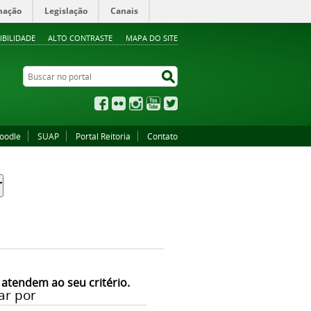
mação
Legislação
Canais
IBILIDADE
ALTO CONTRASTE
MAPA DO SITE
Buscar no portal
Buscar no portal
Facebook
Flickr
Instagram
YouTube
Twitter
oodle
SUAP
Portal Reitoria
Contato
 atendem ao seu critério.
ar por