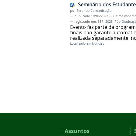
Seminário dos Estudantes
por
Setor de Comunicação
—
publicado
19/06/2023
—
última modifi
— registrado em:
SEP
,
2023
,
Pós-Graduaç
Evento faz parte da program
finais não garante automati
realizada separadamente, no
Localizado em
Notícias
Assuntos