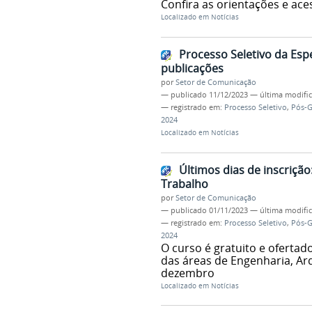
Confira as orientações e ace
Localizado em
Notícias
Processo Seletivo da Esp
publicações
por
Setor de Comunicação
—
publicado
11/12/2023
—
última modifi
— registrado em:
Processo Seletivo
,
Pós-
2024
Localizado em
Notícias
Últimos dias de inscriçã
Trabalho
por
Setor de Comunicação
—
publicado
01/11/2023
—
última modifi
— registrado em:
Processo Seletivo
,
Pós-
2024
O curso é gratuito e ofertad
das áreas de Engenharia, Arq
dezembro
Localizado em
Notícias