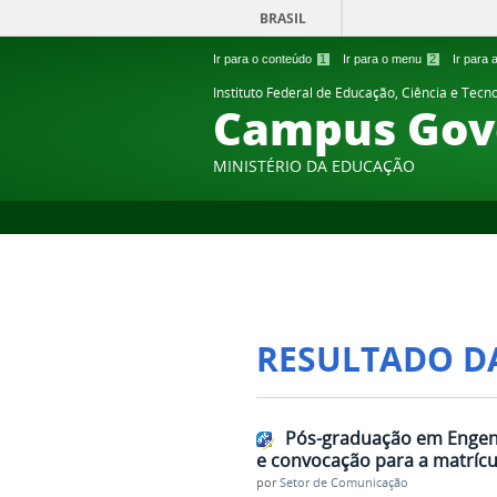
BRASIL
Ir para o conteúdo
1
Ir para o menu
2
Ir para
Instituto Federal de Educação, Ciência e Tecn
Campus Gov
MINISTÉRIO DA EDUCAÇÃO
RESULTADO D
Pós-graduação em Engen
e convocação para a matrícu
por
Setor de Comunicação