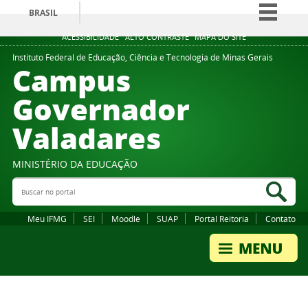
BRASIL
Simplifique!
ACESSIBILIDADE
ALTO CONTRASTE
MAPA DO SITE
Comunica BR
Instituto Federal de Educação, Ciência e Tecnologia de Minas Gerais
Campus
Participe
Governador
Acesso à informação
Valadares
Legislação
Canais
MINISTÉRIO DA EDUCAÇÃO
Buscar no portal
Bus
Meu IFMG
SEI
Moodle
SUAP
Portal Reitoria
Contato