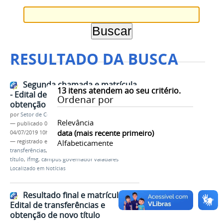
RESULTADO DA BUSCA
Segunda chamada e matrícula
13
itens atendem ao seu critério.
- Edital de transferências e
Ordenar por
obtenção de novo título
por
Setor de Comunicação
Relevância
—
publicado
04/07/2019
—
última modificação
data (mais recente primeiro)
04/07/2019 10h12
— registrado em:
segunda chamada
Alfabeticamente
,
edital
,
transferências
,
interna
,
externa
,
obtenção
,
novo
título
,
ifmg
,
campus governador valadares
Localizado em
Notícias
Resultado final e matrícula -
Edital de transferências e
obtenção de novo título