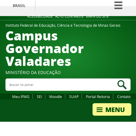
BRASIL
Simplifique!
ACESSIBILIDADE
ALTO CONTRASTE
MAPA DO SITE
Comunica BR
Instituto Federal de Educação, Ciência e Tecnologia de Minas Gerais
Campus
Participe
Governador
Acesso à informação
Valadares
Legislação
Canais
MINISTÉRIO DA EDUCAÇÃO
Buscar no portal
Bus
Meu IFMG
SEI
Moodle
SUAP
Portal Reitoria
Contato