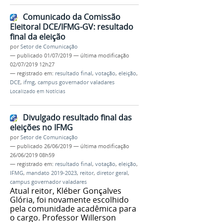
Comunicado da Comissão
Eleitoral DCE/IFMG-GV: resultado
final da eleição
por
Setor de Comunicação
—
publicado
01/07/2019
—
última modificação
02/07/2019 12h27
— registrado em:
resultado final
,
votação
,
eleição
,
DCE
,
ifmg
,
campus governador valadares
Localizado em
Notícias
Divulgado resultado final das
eleições no IFMG
por
Setor de Comunicação
—
publicado
26/06/2019
—
última modificação
26/06/2019 08h59
— registrado em:
resultado final
,
votação
,
eleição
,
IFMG
,
mandato 2019-2023
,
reitor
,
diretor geral
,
campus governador valadares
Atual reitor, Kléber Gonçalves
Glória, foi novamente escolhido
pela comunidade acadêmica para
o cargo. Professor Willerson