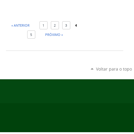
« ANTERIOR
1
2
3
4
5
PRÓXIMO »
Voltar para o topo