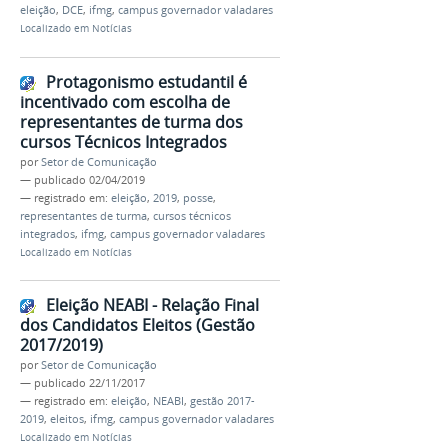
eleição
,
DCE
,
ifmg
,
campus governador valadares
Localizado em
Notícias
Protagonismo estudantil é
incentivado com escolha de
representantes de turma dos
cursos Técnicos Integrados
por
Setor de Comunicação
—
publicado
02/04/2019
— registrado em:
eleição
,
2019
,
posse
,
representantes de turma
,
cursos técnicos
integrados
,
ifmg
,
campus governador valadares
Localizado em
Notícias
Eleição NEABI - Relação Final
dos Candidatos Eleitos (Gestão
2017/2019)
por
Setor de Comunicação
—
publicado
22/11/2017
— registrado em:
eleição
,
NEABI
,
gestão 2017-
2019
,
eleitos
,
ifmg
,
campus governador valadares
Localizado em
Notícias