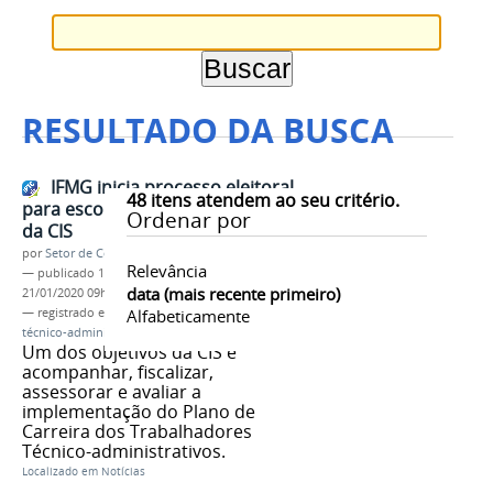
RESULTADO DA BUSCA
IFMG inicia processo eleitoral
48
itens atendem ao seu critério.
para escolha de novos membros
Ordenar por
da CIS
por
Setor de Comunicação
Relevância
—
publicado
12/12/2019
—
última modificação
data (mais recente primeiro)
21/01/2020 09h36
— registrado em:
CIS
Alfabeticamente
,
edital
,
eleição
,
carreira
,
técnico-administrativo
,
IFMG
Um dos objetivos da CIS é
acompanhar, fiscalizar,
assessorar e avaliar a
implementação do Plano de
Carreira dos Trabalhadores
Técnico-administrativos.
Localizado em
Notícias