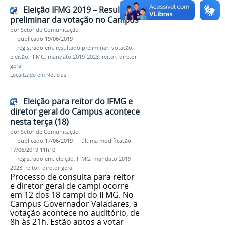
Eleição IFMG 2019 – Resultado
preliminar da votação no Campus
por
Setor de Comunicação
—
publicado
19/06/2019
— registrado em:
resultado preliminar
,
votação
,
eleição
,
IFMG
,
mandato 2019-2023
,
reitor
,
diretor
geral
Localizado em
Notícias
Eleição para reitor do IFMG e
diretor geral do Campus acontece
nesta terça (18)
por
Setor de Comunicação
—
publicado
17/06/2019
—
última modificação
17/06/2019 11h10
— registrado em:
eleição
,
IFMG
,
mandato 2019-
2023
,
reitor
,
diretor geral
Processo de consulta para reitor
e diretor geral de campi ocorre
em 12 dos 18 campi do IFMG. No
Campus Governador Valadares, a
votação acontece no auditório, de
8h às 21h. Estão aptos a votar