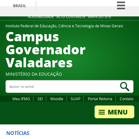
BRASIL
Simplifique!
ACESSIBILIDADE
ALTO CONTRASTE
MAPA DO SITE
Comunica BR
Instituto Federal de Educação, Ciência e Tecnologia de Minas Gerais
Campus
Participe
Governador
Acesso à informação
Valadares
Legislação
Canais
MINISTÉRIO DA EDUCAÇÃO
Buscar no portal
Bus
Meu IFMG
SEI
Moodle
SUAP
Portal Reitoria
Contato
NOTÍCIAS