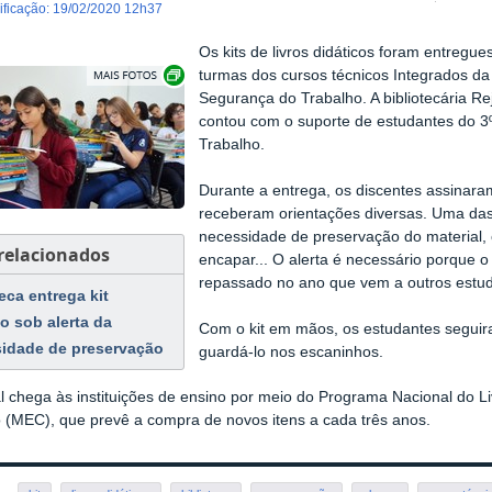
dificação
:
19/02/2020 12h37
Os kits de livros didáticos foram entregu
Exibir carrossel de imagens
turmas dos cursos técnicos Integrados da
Segurança do Trabalho. A bibliotecária R
contou com o suporte de estudantes do 3
Trabalho.
Durante a entrega, os discentes assinar
receberam orientações diversas. Uma das
necessidade de preservação do material, 
 relacionados
encapar... O alerta é necessário porque o 
repassado no ano que vem a outros estu
eca entrega kit
co sob alerta da
Com o kit em mãos, os estudantes seguira
idade de preservação
guardá-lo nos escaninhos.
l chega às instituições de ensino por meio do Programa Nacional do Li
(MEC), que prevê a compra de novos itens a cada três anos.