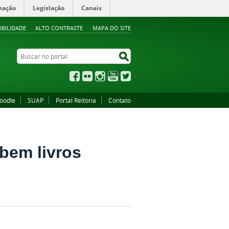
mação
Legislação
Canais
IBILIDADE
ALTO CONTRASTE
MAPA DO SITE
Buscar no portal
Buscar no portal
Facebook
Flickr
Instagram
YouTube
Twitter
oodle
SUAP
Portal Reitoria
Contato
bem livros