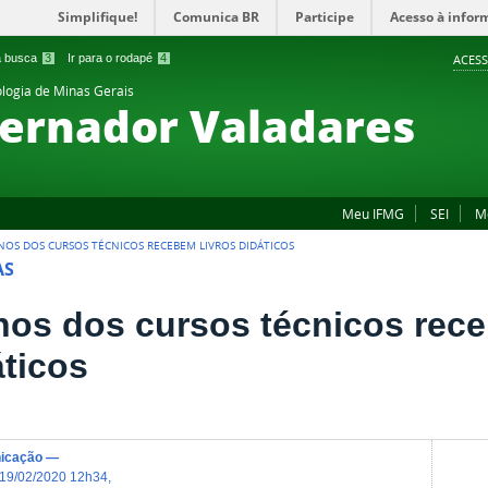
Simplifique!
Comunica BR
Participe
Acesso à infor
 a busca
3
Ir para o rodapé
4
ACESS
ologia de Minas Gerais
ernador Valadares
Meu IFMG
SEI
M
NOS DOS CURSOS TÉCNICOS RECEBEM LIVROS DIDÁTICOS
AS
nos dos cursos técnicos rece
áticos
icação
—
19/02/2020 12h34
,