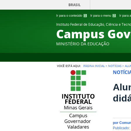
BRASIL
Ir para o conteúdo
1
Ir para o menu
2
Ir para
Instituto Federal de Educação, Ciência e Tecn
Campus Gov
MINISTÉRIO DA EDUCAÇÃO
VOCÊ ESTÁ AQUI:
PÁGINA INICIAL
>
NOTÍCIAS
>
ALU
NOTÍCI
Alu
did
por
Comun
publicado
: