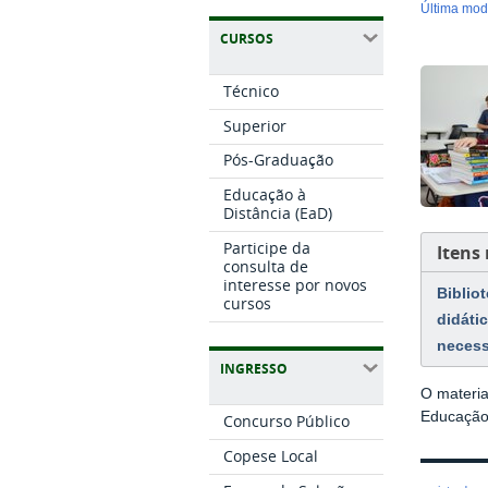
última mo
CURSOS
Técnico
Superior
Pós-Graduação
Educação à
Distância (EaD)
Participe da
Itens
consulta de
interesse por novos
Bibliot
cursos
didáti
necess
INGRESSO
O materia
Educação 
Concurso Público
Copese Local