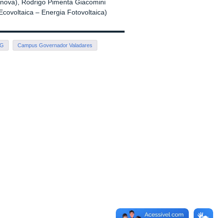
enova), Rodrigo Pimenta Giacomini
Ecovoltaica – Energia Fotovoltaica)
MG
Campus Governador Valadares