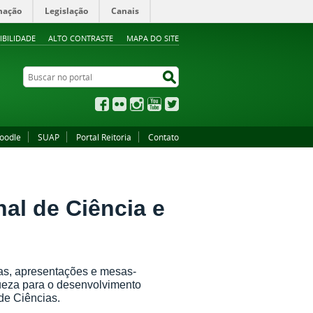
mação
Legislação
Canais
IBILIDADE
ALTO CONTRASTE
MAPA DO SITE
Buscar no portal
Buscar no portal
Facebook
Flickr
Instagram
YouTube
Twitter
oodle
SUAP
Portal Reitoria
Contato
l de Ciência e
ras, apresentações e mesas-
queza para o desenvolvimento
 de Ciências.