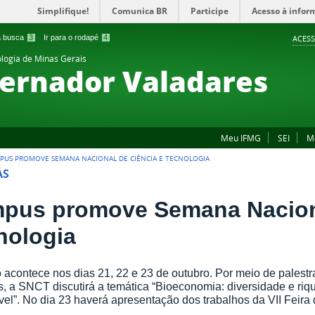
Simplifique!
Comunica BR
Participe
Acesso à infor
 a busca
3
Ir para o rodapé
4
ACESS
ologia de Minas Gerais
ernador Valadares
Meu IFMG
SEI
M
PUS PROMOVE SEMANA NACIONAL DE CIÊNCIA E TECNOLOGIA
AS
pus promove Semana Naciona
nologia
 acontece nos dias 21, 22 e 23 de outubro. Por meio de palest
, a SNCT discutirá a temática “Bioeconomia: diversidade e ri
vel”. No dia 23 haverá apresentação dos trabalhos da VII Feira