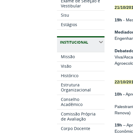
Exame de Seleção e
Vestibular
21/10/20
Sisu
19h
- Mes
Estágios
Mediador
Engenhar
INSTITUCIONAL
Debatedo
Missão
Viva/Asca
Agroecol
Visão
Histórico
22/10/201
Estrutura
Organizacional
10h -
Apr
Conselho
Acadêmico
Palestran
Renova)
Comissão Própria
de Avaliação
19h
– Apr
Corpo Docente
Econômic