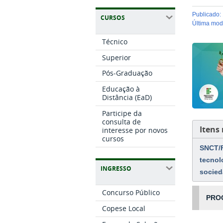
publicado
:
CURSOS
última mo
Técnico
Superior
Pós-Graduação
Educação à
Distância (EaD)
Participe da
consulta de
Itens
interesse por novos
cursos
SNCT/F
tecnol
INGRESSO
socie
Concurso Público
PRO
Copese Local