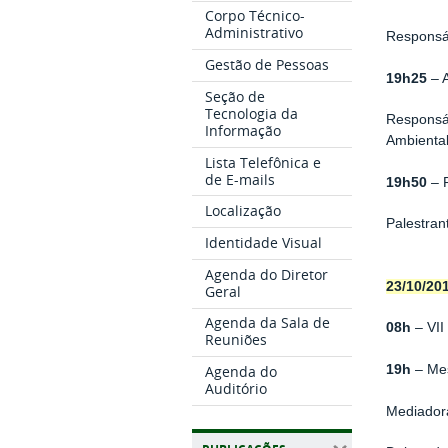
Corpo Técnico-
Administrativo
Responsáv
Gestão de Pessoas
19h25
– A
Seção de
Tecnologia da
Responsáv
Informação
Ambiental
Lista Telefônica e
de E-mails
19h50
– P
Localização
Palestran
Identidade Visual
Agenda do Diretor
23/10/201
Geral
Agenda da Sala de
08h
– VII
Reuniões
19h
– Mes
Agenda do
Auditório
Mediadora