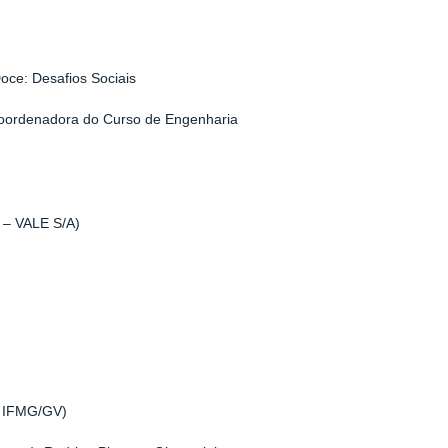
oce: Desafios Sociais
 Coordenadora do Curso de Engenharia
r – VALE S/A)
 - IFMG/GV)