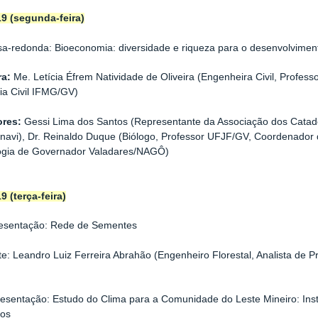
19 (segunda-feira)
a-redonda: Bioeconomia: diversidade e riqueza para o desenvolviment
a:
Me. Letícia Éfrem Natividade de Oliveira (Engenheira Civil, Profe
ia Civil IFMG/GV)
res:
Gessi Lima dos Santos (Representante da Associação dos Catado
navi), Dr. Reinaldo Duque (Biólogo, Professor UFJF/GV, Coordenado
ogia de Governador Valadares/NAGÔ)
9 (terça-feira)
esentação: Rede de Sementes
te: Leandro Luiz Ferreira Abrahão (Engenheiro Florestal, Analista d
esentação: Estudo do Clima para a Comunidade do Leste Mineiro: Inst
os