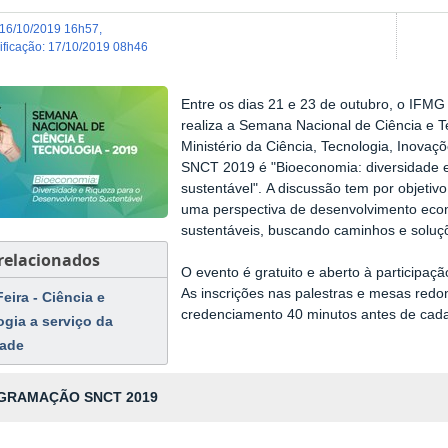
16/10/2019 16h57
,
dificação
:
17/10/2019 08h46
Entre os dias 21 e 23 de outubro, o IFMG
realiza a Semana Nacional de Ciência e T
Ministério da Ciência, Tecnologia, Inova
SNCT 2019 é "Bioeconomia: diversidade e
sustentável". A discussão tem por objetiv
uma perspectiva de desenvolvimento econ
sustentáveis, buscando caminhos e soluç
 relacionados
O evento é gratuito e aberto à participa
As inscrições nas palestras e mesas red
eira - Ciência e
credenciamento 40 minutos antes de cada
ogia a serviço da
dade
GRAMAÇÃO SNCT 2019