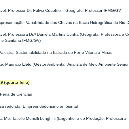
el: Professor Dr. Fúlvio Cupolillo – Geógrafo, Professor IFMG/GV
presentação: Variabilidade das Chuvas na Bacia Hidrográfica do Rio D
el: Professora Dr.ª Daniela Martins Cunha (Geógrafa, Professora e
 e Sanitária IFMG/GV)
alestra: Sustentabilidade na Estrada de Ferro Vitória a Minas
te: Maurício Eleto (Gestor Ambiental, Analista de Meio Ambiente Sênio
9 (quarta-feira)
 Feira de Ciências
a redonda: Empreendedorismo ambiental
: Me. Tatielle Menolli Longhini (Engenheira de Produção, Professora