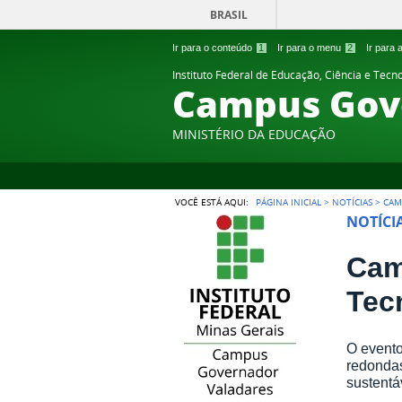
BRASIL
Ir para o conteúdo
1
Ir para o menu
2
Ir para
Instituto Federal de Educação, Ciência e Tecn
Campus Gov
MINISTÉRIO DA EDUCAÇÃO
VOCÊ ESTÁ AQUI:
PÁGINA INICIAL
>
NOTÍCIAS
>
CAM
NOTÍCI
Cam
Tec
O evento
redondas
sustentá