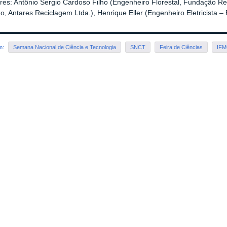
es: Antônio Sergio Cardoso Filho (Engenheiro Florestal, Fundação R
, Antares Reciclagem Ltda.), Henrique Eller (Engenheiro Eletricista – 
em:
Semana Nacional de Ciência e Tecnologia
SNCT
Feira de Ciências
IF