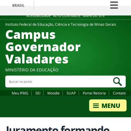
BRASIL
Simplifique!
ACESSIBILIDADE
ALTO CONTRASTE
MAPA DO SITE
Comunica BR
Instituto Federal de Educação, Ciência e Tecnologia de Minas Gerais
Campus
Participe
Governador
Acesso à informação
Valadares
Legislação
Canais
MINISTÉRIO DA EDUCAÇÃO
Buscar no portal
Bus
Meu IFMG
SEI
Moodle
SUAP
Portal Reitoria
Contato
Juramento formando