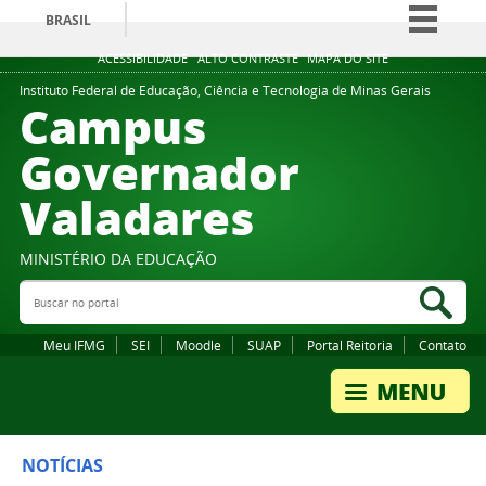
BRASIL
Simplifique!
ACESSIBILIDADE
ALTO CONTRASTE
MAPA DO SITE
Comunica BR
Instituto Federal de Educação, Ciência e Tecnologia de Minas Gerais
Campus
Participe
Governador
Acesso à informação
Valadares
Legislação
Canais
MINISTÉRIO DA EDUCAÇÃO
Buscar no portal
Bus
Meu IFMG
SEI
Moodle
SUAP
Portal Reitoria
Contato
NOTÍCIAS