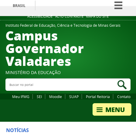
BRASIL
Simplifique!
ACESSIBILIDADE
ALTO CONTRASTE
MAPA DO SITE
Comunica BR
Instituto Federal de Educação, Ciência e Tecnologia de Minas Gerais
Campus
Participe
Governador
Acesso à informação
Valadares
Legislação
Canais
MINISTÉRIO DA EDUCAÇÃO
Buscar no portal
Bus
Meu IFMG
SEI
Moodle
SUAP
Portal Reitoria
Contato
NOTÍCIAS