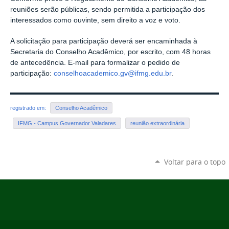
reuniões serão públicas, sendo permitida a participação dos
interessados como ouvinte, sem direito a voz e voto.
A solicitação para participação deverá ser encaminhada à
Secretaria do Conselho Acadêmico, por escrito, com 48 horas
de antecedência. E-mail para formalizar o pedido de
participação:
conselhoacademico.gv@ifmg.edu.br
.
registrado em:
Conselho Acadêmico
IFMG - Campus Governador Valadares
reunião extraordinária
Voltar para o topo