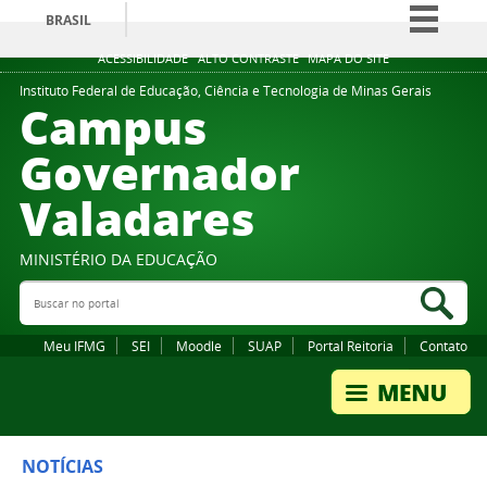
BRASIL
Simplifique!
ACESSIBILIDADE
ALTO CONTRASTE
MAPA DO SITE
Comunica BR
Instituto Federal de Educação, Ciência e Tecnologia de Minas Gerais
Campus
Participe
Governador
Acesso à informação
Valadares
Legislação
Canais
MINISTÉRIO DA EDUCAÇÃO
Buscar no portal
Bus
Meu IFMG
SEI
Moodle
SUAP
Portal Reitoria
Contato
NOTÍCIAS