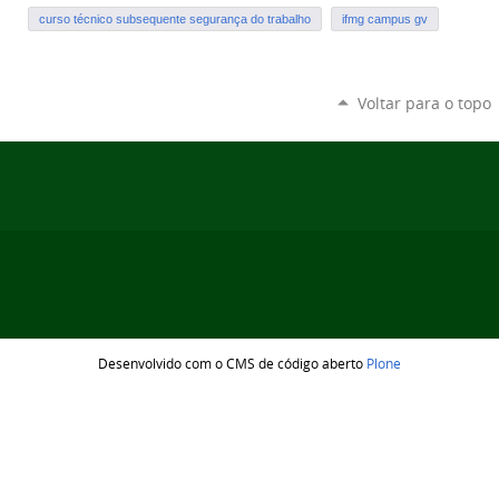
curso técnico subsequente segurança do trabalho
ifmg campus gv
Voltar para o topo
Desenvolvido com o CMS de código aberto
Plone