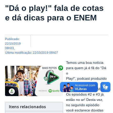
"Dá o play!" fala de cotas
e dá dicas para o ENEM
publicado
:
22/10/2019
08h03
,
última modificação
:
22/10/2019 08h07
Temos uma boa notícia
Exibir carrossel de imagens
para quem já é fã do “Dá
o
Play!”, podcast produzido
pela Diretoria de
Comunicação do IFMG.
Os episódios #2 e #3 já
estão no ar! Desta vez,
no segundo episódio
Itens relacionados
você esclarece dúvidas