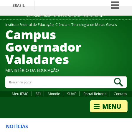
BRASIL
Simplifique!
ACESSIBILIDADE
ALTO CONTRASTE
MAPA DO SITE
Comunica BR
Instituto Federal de Educação, Ciência e Tecnologia de Minas Gerais
Campus
Participe
Governador
Acesso à informação
Valadares
Legislação
Canais
MINISTÉRIO DA EDUCAÇÃO
Buscar no portal
Bus
Meu IFMG
SEI
Moodle
SUAP
Portal Reitoria
Contato
NOTÍCIAS