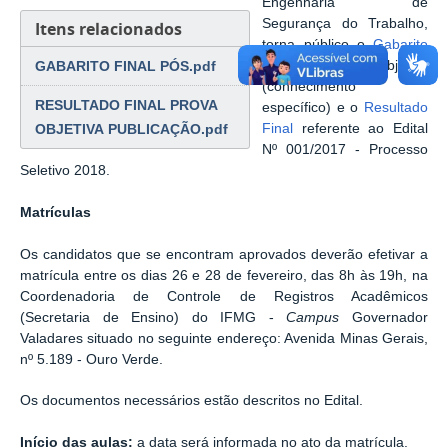
Engenharia de
Segurança do Trabalho,
Itens relacionados
torna público o
Gabarito
GABARITO FINAL PÓS.pdf
Oficial
da prova objetiva
(conhecimento
RESULTADO FINAL PROVA
específico) e o
Resultado
OBJETIVA PUBLICAÇÃO.pdf
Final
referente ao Edital
Nº 001/2017 - Processo
Seletivo 2018.
Matrículas
Os candidatos que se encontram aprovados
deverão efetivar a
matrícula entre os dias 26 e 28 de fevereiro, das 8h às 19h, na
Coordenadoria de Controle de Registros Acadêmicos
(Secretaria de Ensino) do IFMG -
Campus
Governador
Valadares situado no seguinte endereço: Avenida Minas Gerais,
nº 5.189 - Ouro Verde.
Os documentos necessários estão descritos no Edital.
Início das aulas:
a data será informada no ato da matrícula.