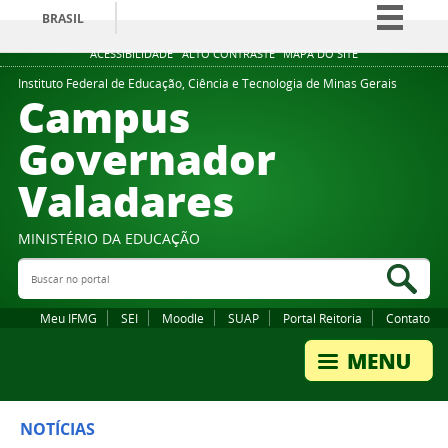
BRASIL
Simplifique!
ACESSIBILIDADE
ALTO CONTRASTE
MAPA DO SITE
Comunica BR
Instituto Federal de Educação, Ciência e Tecnologia de Minas Gerais
Campus
Participe
Governador
Acesso à informação
Valadares
Legislação
Canais
MINISTÉRIO DA EDUCAÇÃO
Buscar no portal
Bus
Meu IFMG
SEI
Moodle
SUAP
Portal Reitoria
Contato
NOTÍCIAS