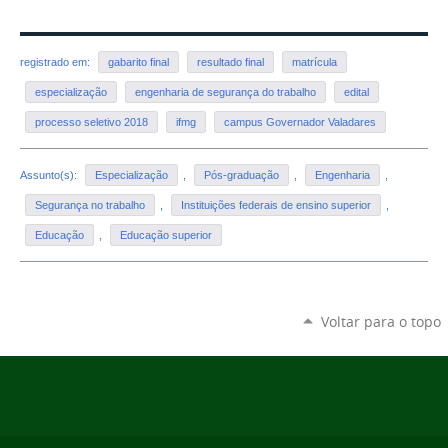
registrado em:
gabarito final
resultado final
matrícula
especialização
engenharia de segurança do trabalho
edital
processo seletivo 2018
ifmg
campus Governador Valadares
Assunto(s):
Especialização
,
Pós-graduação
,
Engenharia
,
Segurança no trabalho
,
Instituições federais de ensino superior
,
Educação
,
Educação superior
Voltar para o topo