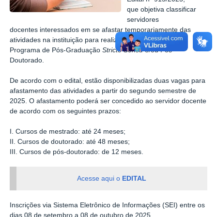
que objetiva classificar
servidores
docentes interessados em se afastar temporariamente das
atividades na instituição para realização de cursos em
Programa de Pós-Graduação
Stricto Sensu
e/ou Pós-
Doutorado.
De acordo com o edital, estão disponibilizadas duas vagas para
afastamento das atividades a partir do segundo semestre de
2025. O afastamento poderá ser concedido ao servidor docente
de acordo com os seguintes prazos:
I.
Cursos de mestrado:
até 24 meses;
II.
Cursos de doutorado:
até 48 meses;
III.
Cursos de pós-doutorado: d
e 12 meses.
Acesse aqui o
EDITAL
Inscrições via Sistema Eletrônico de Informações (SEI) entre os
dias 08 de setembro a 08 de outubro de 2025.