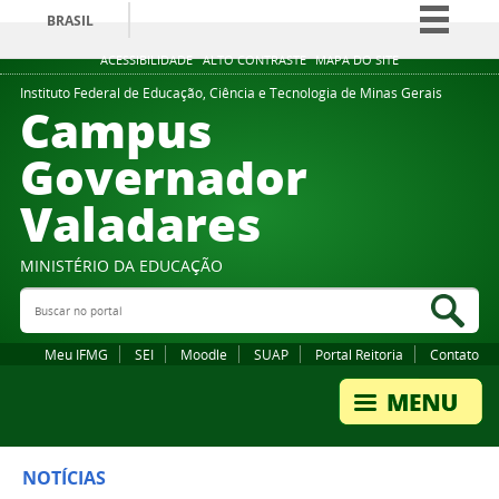
BRASIL
Simplifique!
ACESSIBILIDADE
ALTO CONTRASTE
MAPA DO SITE
Comunica BR
Instituto Federal de Educação, Ciência e Tecnologia de Minas Gerais
Campus
Participe
Governador
Acesso à informação
Valadares
Legislação
Canais
MINISTÉRIO DA EDUCAÇÃO
Buscar no portal
Bus
Meu IFMG
SEI
Moodle
SUAP
Portal Reitoria
Contato
NOTÍCIAS