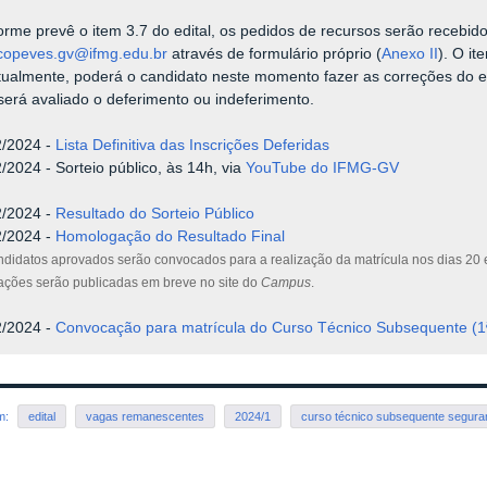
rme prevê o item 3.7 do edital, os pedidos de recursos serão recebid
copeves.gv@ifmg.edu.br
através de formulário próprio (
Anexo II
). O i
ualmente, poderá o candidato neste momento fazer as correções do e
será avaliado o deferimento ou indeferimento.
2/2024 -
Lista Definitiva das Inscrições Deferidas
2/2024 -
Sorteio público, às 14h,
via
YouTube do IFMG-GV
2/2024 -
Resultado do Sorteio Público
2/2024 -
Homologação do Resultado Final
ndidatos aprovados serão convocados para a realização da matrícula nos dias 20
tações serão publicadas em breve no site do
Campus
.
2/2024 -
Convocação para matrícula do Curso Técnico Subsequente (
em:
edital
vagas remanescentes
2024/1
curso técnico subsequente segura