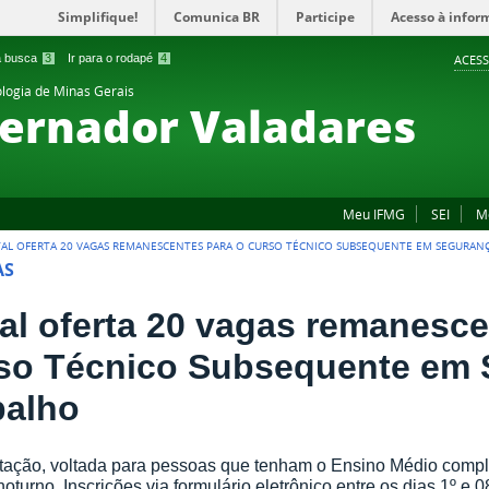
Simplifique!
Comunica BR
Participe
Acesso à infor
 a busca
3
Ir para o rodapé
4
ACESS
ologia de Minas Gerais
ernador Valadares
Meu IFMG
SEI
M
TAL OFERTA 20 VAGAS REMANESCENTES PARA O CURSO TÉCNICO SUBSEQUENTE EM SEGURAN
AS
tal oferta 20 vagas remanesce
so Técnico Subsequente em 
balho
tação, voltada para pessoas que tenham o Ensino Médio comple
noturno. Inscrições via formulário eletrônico entre os dias 1º e