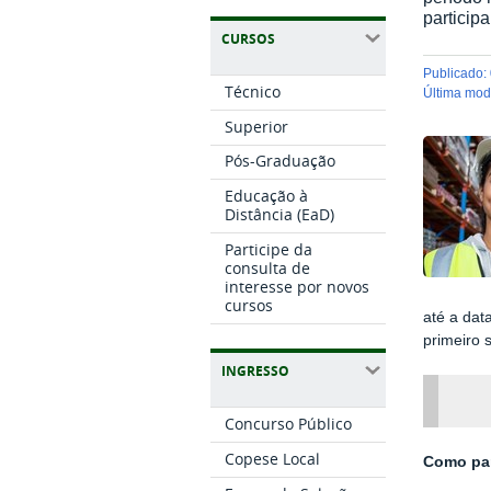
participa
CURSOS
publicado
:
Técnico
última mo
Superior
Pós-Graduação
Educação à
Distância (EaD)
Participe da
consulta de
interesse por novos
cursos
até a dat
primeiro 
INGRESSO
Concurso Público
Copese Local
Como par