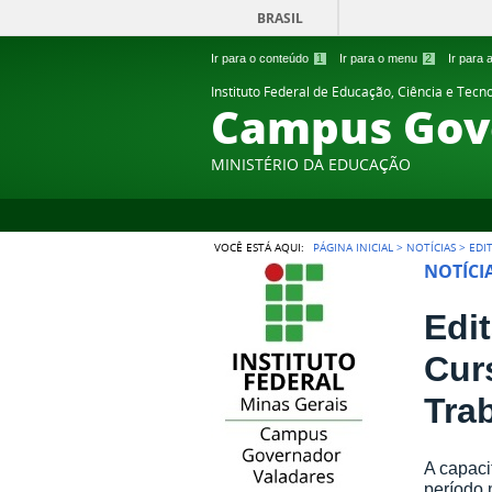
BRASIL
Ir para o conteúdo
1
Ir para o menu
2
Ir para
Instituto Federal de Educação, Ciência e Tecn
Campus Gov
MINISTÉRIO DA EDUCAÇÃO
VOCÊ ESTÁ AQUI:
PÁGINA INICIAL
>
NOTÍCIAS
>
EDI
NOTÍCI
Edi
Cur
Tra
A capaci
período 