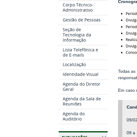
Cronogr
Corpo Técnico-
Administrativo
Períod
Gestão de Pessoas
Divulg
Períod
Seção de
Divulg
Tecnologia da
Realiz
Informação
Divulg
Lista Telefônica e
Convoc
de E-mails
Localização
Todas as 
Identidade Visual
responsab
Agenda do Diretor
Geral
Em caso d
Agenda da Sala de
Reuniões
Cand
Agenda do
Auditório
09/0
09 a