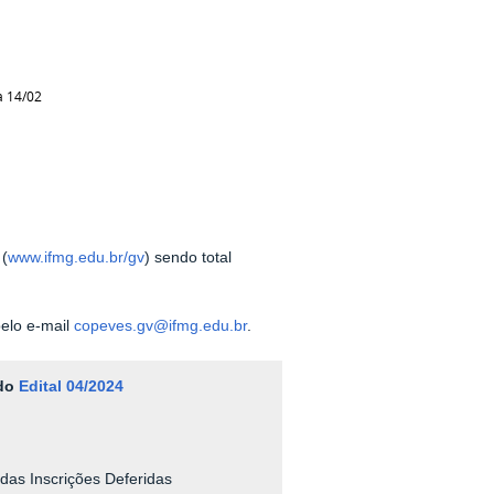
a 14/02
(
www.ifmg.edu.br/gv
) sendo total
pelo e-mail
copeves.gv@ifmg.edu.br
.
 do
Edital 04/2024
 das Inscrições Deferidas