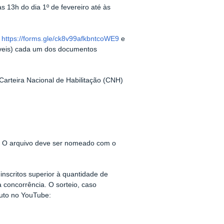
as 13h do dia 1º de fevereiro até às
k
https://forms.gle/ck8v99afkbntcoWE9
e
gíveis) cada um dos documentos
 Carteira Nacional de Habilitação (CNH)
.
O arquivo deve ser nomeado com o
inscritos superior à quantidade de
concorrência. O sorteio, caso
ituto no YouTube: