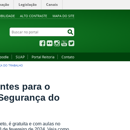
mação
Legislação
Canais
IBILIDADE
ALTO CONTRASTE
MAPA DO SITE
Buscar no portal
Buscar no portal
Facebook
Flickr
Instagram
YouTube
Twitter
oodle
SUAP
Portal Reitoria
Contato
ÇA DO TRABALHO
ntes para o
Segurança do
to, é gratuita e com aulas no
 08 de fevereiro de 2024. Veja como