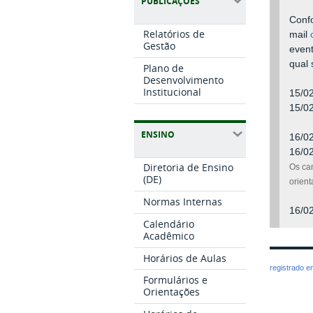
PUBLICAÇÕES
Confo
Relatórios de
mail
Gestão
event
qual 
Plano de
Desenvolvimento
Institucional
15/0
15/0
ENSINO
16/0
16/0
Diretoria de Ensino
Os ca
(DE)
orien
Normas Internas
16/0
Calendário
Acadêmico
Horários de Aulas
registrado 
Formulários e
Orientações