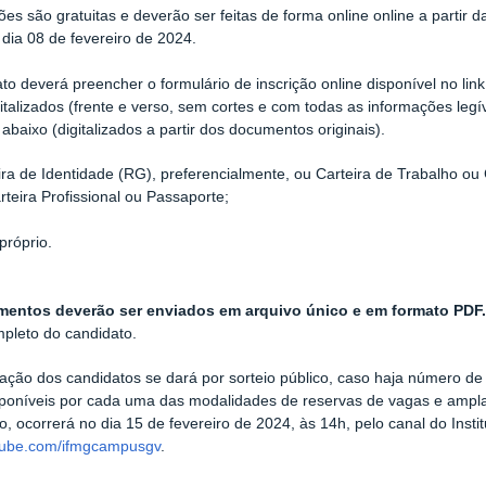
ções são gratuitas e deverão ser feitas de forma online online a partir d
dia 08 de fevereiro de 2024.
to deverá preencher o formulário de inscrição online disponível no lin
gitalizados (frente e verso, sem cortes e com todas as informações le
 abaixo (digitalizados a partir dos documentos originais).
ira de Identidade (RG), preferencialmente, ou Carteira de Trabalho ou
rteira Profissional ou Passaporte;
róprio.
entos deverão ser enviados em arquivo único e em formato PDF
pleto do candidato
.
icação dos candidatos se dará por sorteio público, caso haja número de 
poníveis por cada uma das modalidades de reservas de vagas e ampla 
o, ocorrerá no dia 15 de fevereiro de 2024, às 14h, pelo canal do Inst
ube.com/ifmgcampusgv
.