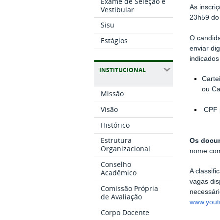
Exame de Seleção e
As inscri
Vestibular
23h59 do 
Sisu
O candida
Estágios
enviar di
indicados
INSTITUCIONAL
Carte
ou Ca
Missão
Visão
CPF p
Histórico
Estrutura
Os docum
Organizacional
nome com
Conselho
A classif
Acadêmico
vagas dis
Comissão Própria
necessári
de Avaliação
www.yout
Corpo Docente