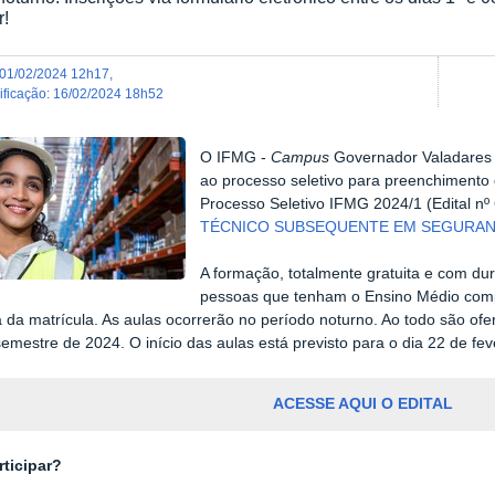
r!
01/02/2024 12h17
,
dificação
:
16/02/2024 18h52
O IFMG -
Campus
Governador Valadares t
ao processo seletivo para preenchime
Processo Seletivo IFMG 2024/1 (Edital nº
TÉCNICO SUBSEQUENTE EM SEGURAN
A formação, totalmente gratuita e com du
pessoas que tenham o Ensino Médio comp
a da matrícula. As aulas ocorrerão no período noturno. Ao todo são of
semestre de 2024. O início das aulas está previsto para o dia 22 de fev
ACESSE AQUI O EDITAL
ticipar?