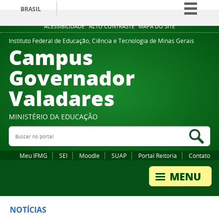
BRASIL
Simplifique!
ACESSIBILIDADE
ALTO CONTRASTE
MAPA DO SITE
Comunica BR
Instituto Federal de Educação, Ciência e Tecnologia de Minas Gerais
Campus
Participe
Governador
Acesso à informação
Valadares
Legislação
Canais
MINISTÉRIO DA EDUCAÇÃO
Buscar no portal
Bus
Meu IFMG
SEI
Moodle
SUAP
Portal Reitoria
Contato
NOTÍCIAS