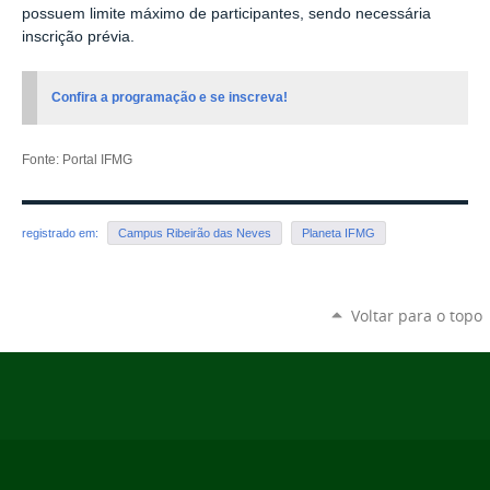
possuem limite máximo de participantes, sendo necessária
inscrição prévia.
Confira a programação e se inscreva!
Fonte: Portal IFMG
registrado em:
Campus Ribeirão das Neves
Planeta IFMG
Voltar para o topo