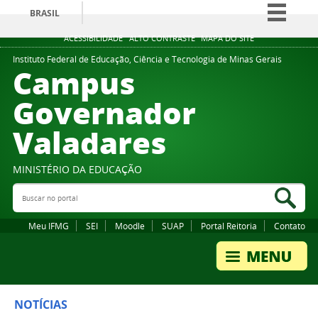
BRASIL
Simplifique!
ACESSIBILIDADE
ALTO CONTRASTE
MAPA DO SITE
Comunica BR
Instituto Federal de Educação, Ciência e Tecnologia de Minas Gerais
Campus
Participe
Governador
Acesso à informação
Valadares
Legislação
Canais
MINISTÉRIO DA EDUCAÇÃO
Buscar no portal
Bus
Meu IFMG
SEI
Moodle
SUAP
Portal Reitoria
Contato
NOTÍCIAS