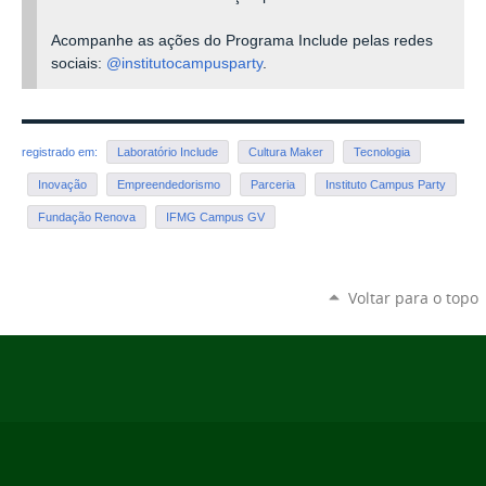
Acompanhe as ações do Programa Include pelas redes
sociais:
@institutocampusparty
.
registrado em:
Laboratório Include
Cultura Maker
Tecnologia
Inovação
Empreendedorismo
Parceria
Instituto Campus Party
Fundação Renova
IFMG Campus GV
Voltar para o topo